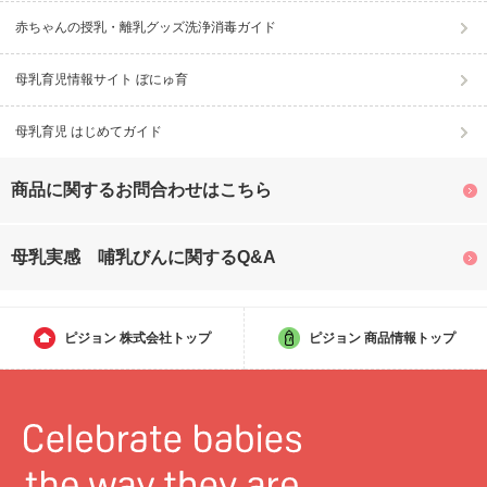
赤ちゃんの授乳・離乳グッズ洗浄消毒ガイド
母乳育児情報サイト ぼにゅ育
母乳育児 はじめてガイド
商品に関するお問合わせはこちら
母乳実感 哺乳びんに関するQ&A
ピジョン
株式会社トップ
ピジョン
商品情報トップ