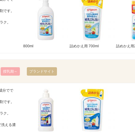
剤です。
。
ラク。
800ml
詰めかえ用 700ml
詰めかえ用2
授乳期～
ブランドサイト
成分でで
剤です。
。
ラク。
で洗える濃