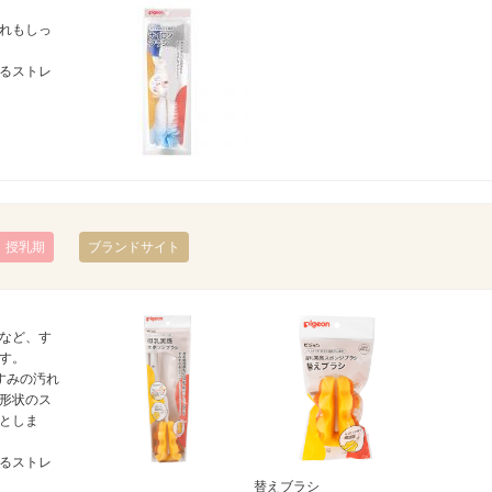
れもしっ
るストレ
授乳期
ブランドサイト
など、す
す。
すみの汚れ
形状のス
としま
るストレ
替えブラシ