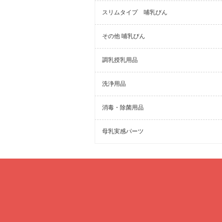
スリムタイプ 哺乳びん
その他 哺乳びん
調乳授乳用品
洗浄用品
消毒・除菌用品
母乳実感パーツ