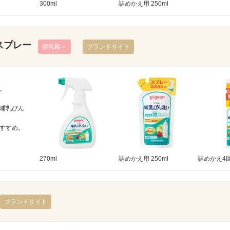
300ml
詰めかえ用 250ml
スプレー
授乳期～
ブランドサイト
。
哺乳びん
すすめ。
270ml
詰めかえ用 250ml
詰めかえ4回
ブランドサイト