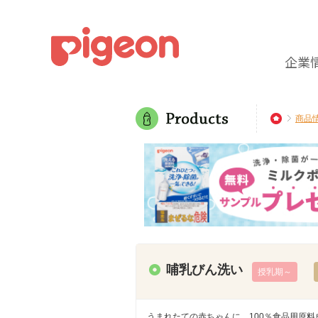
企業
商品
哺乳びん洗い
授乳期～
うまれたての赤ちゃんに、100％食品用原料