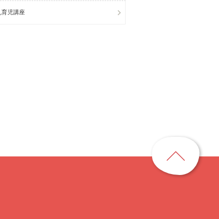
乳育児講座
ペ
ー
ジ
ト
ッ
プ
に
戻