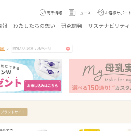
商品情報
ニュース
お客様サポー
情報
わたしたちの
想い
研究
開発
サステナ
ビリティ
情報
ブランドサイト
成分でで