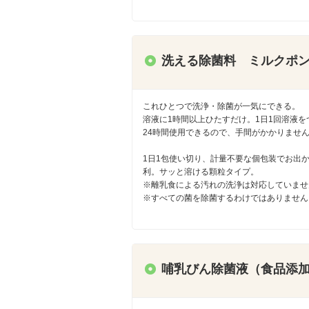
洗える除菌料 ミルクポ
これひとつで洗浄・除菌が一気にできる。
溶液に1時間以上ひたすだけ。1日1回溶液を
24時間使用できるので、手間がかかりませ
1日1包使い切り、計量不要な個包装でお出
利。サッと溶ける顆粒タイプ。
※離乳食による汚れの洗浄は対応していませ
※すべての菌を除菌するわけではありません
哺乳びん除菌液（食品添