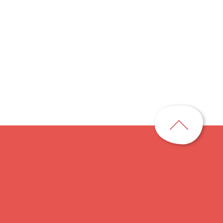
ペ
ー
ジ
ト
ッ
プ
に
戻
る