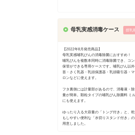
母乳実感消毒ケース
授乳
【2022年8月発売商品】
母乳実感哺乳びんの消毒除菌におすすめ！
哺乳びんを複数本同時に消毒除菌でき、コン
保管ができる専用ケースです。哺乳びん以外
首・さく乳器・乳頭保護器・乳頭吸引器・マ
ロンなどに使えます。
フタ裏側には計量部があるので、消毒液・除
量が簡単。顆粒タイプの哺乳びん除菌料 ミ
にも使えます。
ゆったり入る大容量の「トング付き」と、乾
もしやすい便利な「水切りスタンド付き」の
用意しました。