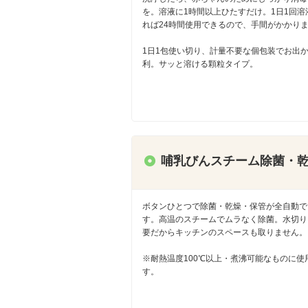
を。溶液に1時間以上ひたすだけ。1日1回溶
れば24時間使用できるので、手間がかかり
1日1包使い切り、計量不要な個包装でお出
利。サッと溶ける顆粒タイプ。
哺乳びんスチーム除菌・
ボタンひとつで除菌・乾燥・保管が全自動で
す。高温のスチームでムラなく除菌。水切り
要だからキッチンのスペースも取りません。
※耐熱温度100℃以上・煮沸可能なものに使
す。