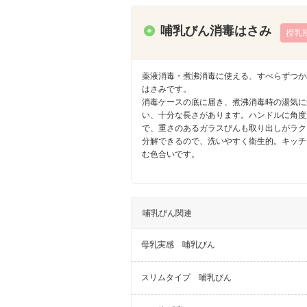
哺乳びん消毒はさみ
授乳
薬液消毒・煮沸消毒に使える、すべらずつか
はさみです。
消毒ケースの底に届き、煮沸消毒時の湯気に
い、十分な長さがあります。ハンドルに角度
で、重さのあるガラスびんも取り出しがラク
分解できるので、洗いやすく衛生的。キッチ
む色合いです。
哺乳びん関連
母乳実感 哺乳びん
スリムタイプ 哺乳びん