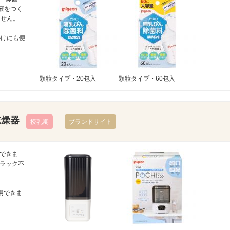
液をつく
ません。
かけにも便
顆粒タイプ・20包入
顆粒タイプ・60包入
乾燥器
授乳期
ブランドサイト
できま
ラック不
用できま