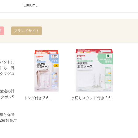
1000mL
期
ブランドサイト
パクトに
にも、乳
グマグコ
菌液の計
ルクポンS
トング付き 3.6L
水切りスタンド付き 2.5L
燥と保管
2種類をご