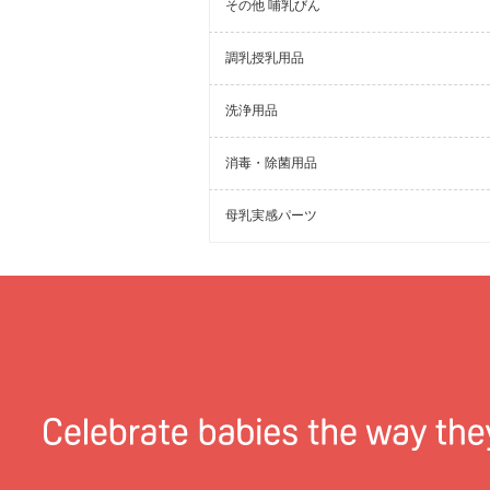
その他 哺乳びん
調乳授乳用品
洗浄用品
消毒・除菌用品
母乳実感パーツ