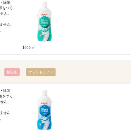
・除菌
液をつく
ません。
ません。
。
1000ml
ン
授乳期
ブランドサイト
・除菌
液をつく
ません。
ません。
。