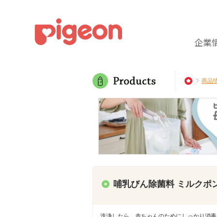
企業
商品
哺乳びん除菌料 ミルクポ
洗浄したら、赤ちゃんのためにしっかり消毒