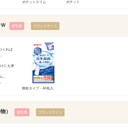
ポチットスリム
ポチット
ンＷ
授乳期
ブランドサイト
つくれば
ん。
かけにも便
ん。
。
顆粒タイプ・40包入
加物）
授乳期
ブランドサイト