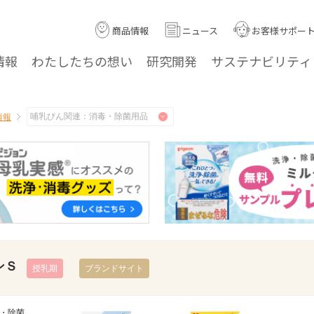
商品情報
ニュース
お客様サポー
情報
わたしたちの
想い
研究
開発
サステナ
ビリティ
情報
ンＳ
授乳期
ブランドサイト
・除菌