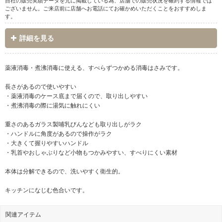
自社の販売実績データを元に掲載している為、店舗での販売状況を確約する情報では
ございません。ご来店前に店舗へお電話にてお確かめいただくことをおすすめしま
す。
詳細を見る
薬液消毒・煮沸消毒に使える、すべらずつかめる消毒はさみです。
長さがあるので使いやすい
・薬液消毒のケース底まで届くので、取り出しやすい
・煮沸消毒の際に湯気に触れにくい
重さのあるガラス製哺乳びんなども取り出しがラク
・ハンドルに角度があるので操作がラク
・大きくて握りやすいハンドル
・乳首やおしゃぶりなど小物もつかみやすい、すべりにくい素材
本体は分解できるので、洗いやすく衛生的。
キッチンになじむ色合いです。
関連アイテム