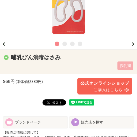
哺乳びん消毒はさみ
授乳期
968円
(本体価格
880
円)
公式オンラインショップ
ご購入はこちら
ブランドページ
販売店を探す
【販売店情報に関して】