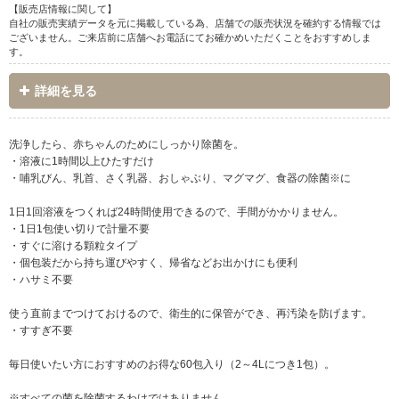
【販売店情報に関して】
自社の販売実績データを元に掲載している為、店舗での販売状況を確約する情報では
ございません。ご来店前に店舗へお電話にてお確かめいただくことをおすすめしま
す。
詳細を見る
洗浄したら、赤ちゃんのためにしっかり除菌を。
・溶液に1時間以上ひたすだけ
・哺乳びん、乳首、さく乳器、おしゃぶり、マグマグ、食器の除菌※に
1日1回溶液をつくれば24時間使用できるので、手間がかかりません。
・1日1包使い切りで計量不要
・すぐに溶ける顆粒タイプ
・個包装だから持ち運びやすく、帰省などお出かけにも便利
・ハサミ不要
使う直前までつけておけるので、衛生的に保管ができ、再汚染を防げます。
・すすぎ不要
毎日使いたい方におすすめのお得な60包入り（2～4Lにつき1包）。
※すべての菌を除菌するわけではありません。