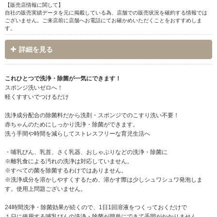
【販売店情報に関して】
自社の販売実績データを元に掲載している為、店舗での販売状況を確約する情報では
ございません。ご来店前に店舗へお電話にてお確かめいただくことをおすすめしま
す。
詳細を見る
これひとつで洗浄・除菌が一気にできます！
スポンジ洗いゼロへ！
軽くすすいでつけるだけ
洗浄成分配合の除菌料だから洗剤・スポンジでのこすり洗い不要！
赤ちゃんのためにしっかり洗浄・除菌ができます。
洗う手間や時間を減らしてストレスフリーな育児生活へ
・哺乳びん、乳首、さく乳器、おしゃぶりなどの洗浄・除菌に
※離乳食による汚れの洗浄は対応していません。
※すべての菌を除菌するわけではありません。
※洗浄成分を溶かしやすくするため、溶かす際は少しシュワシュワ発泡しま
す。使用上問題ございません。
24時間洗浄・除菌効果が続くので、1日1回溶液をつくっておくだけで
１日に使用する哺乳びんの洗浄・除菌が簡単にできて手間がかかりません。