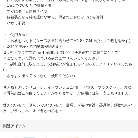
・1日1包使い切りで計量不要
・すぐに溶ける顆粒タイプ
・個包装だから持ち運びやすく、帰省などお出かけにも便利
・ハサミ不要
〈ご使用方法〉
１．溶液をつくる（ケース容量に合わせて水1.8～2.5L当たりに1包を溶かす）
※24時間洗浄・除菌効果が続きます
２．軽く水ですすぎ(※)1時間以上つける（使用後すぐに完全にひたす）
※こびりついた汚れはつける前にこすり洗いしてください
３．調乳直前に取り出し、洗浄成分が含まれているので、よくすすいでくださ
い
（水をよく振り切ってからご使用ください）
使えるもの：シリコーン、イソプレンゴム(※)、ガラス、プラスチック、陶器
※乳首のゴムが白くなることがありますが、ご使用には差し支えありません。
使えないもの：水洗いできないもの、金属、木製の食器・器具等、動物性のハ
ケ・ブラシ、布、水で色が出るもの
関連アイテム