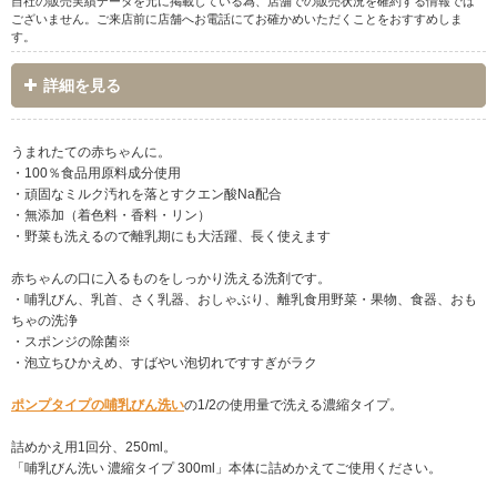
自社の販売実績データを元に掲載している為、店舗での販売状況を確約する情報では
ございません。ご来店前に店舗へお電話にてお確かめいただくことをおすすめしま
す。
詳細を見る
うまれたての赤ちゃんに。
・100％食品用原料成分使用
・頑固なミルク汚れを落とすクエン酸Na配合
・無添加（着色料・香料・リン）
・野菜も洗えるので離乳期にも大活躍、長く使えます
赤ちゃんの口に入るものをしっかり洗える洗剤です。
・哺乳びん、乳首、さく乳器、おしゃぶり、離乳食用野菜・果物、食器、おも
ちゃの洗浄
・スポンジの除菌※
・泡立ちひかえめ、すばやい泡切れですすぎがラク
ポンプタイプの哺乳びん洗い
の1/2の使用量で洗える濃縮タイプ。
詰めかえ用1回分、250ml。
「哺乳びん洗い 濃縮タイプ 300ml」本体に詰めかえてご使用ください。