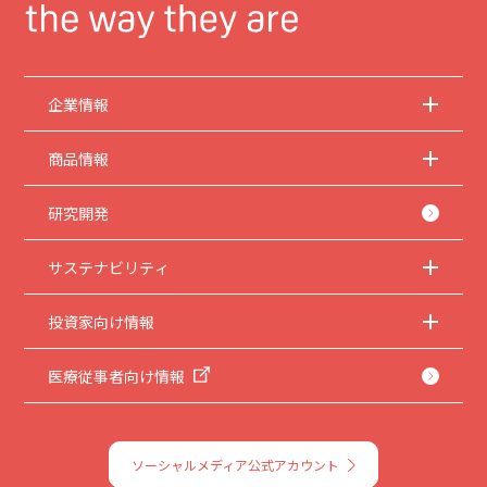
企業情報
商品情報
研究開発
サステナビリティ
投資家向け情報
医療従事者向け情報
ソーシャルメディア公式アカウント