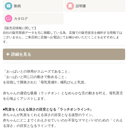
動画
説明書
カタログ
【販売店情報に関して】
自社の販売実績データを元に掲載している為、店舗での販売状況を確約する情報では
ございません。ご来店前に店舗へお電話にてお確かめいただくことをおすすめしま
す。
詳細を見る
「おっぱいとの併用がスムーズであること」
「おっぱいと同じ口の動きで飲めること」
を目指して開発された「母乳実感®」哺乳びんと乳首。
赤ちゃんの適切な吸着（ラッチオン）となめらかな舌の動きを叶え、母乳育児
を心地よくアシストします。
■乳首をくわえる深さの目安となる「ラッチオンライン®」
赤ちゃんが乳首をくわえる深さの目安となる波型のライン。
赤ちゃんにどこまでくわえさせていいのか不安なママとパパのための「くわえ
る深さ」の目安となるラインです。