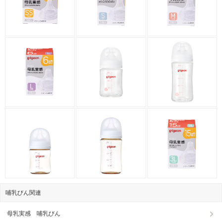
哺乳びん関連
母乳実感 哺乳びん