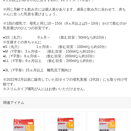
※同じ月齢でも飲み方には個人差があります。成長と飲み方に合わせて、赤ち
ゃんに合った乳首を選びましょう。
※1回の授乳で、母乳と同じ10～15分（9ヵ月以上は5～10分）かけて飲むのが
乳首選びのひとつの目安です。
●SS（丸穴） 0ヵ月～ （飲む目安：50mlなら約10分）
※生後すぐの赤ちゃんに
●S（丸穴） 1ヵ月頃～ （飲む目安：100mlなら約10分）
●M（Y字形） 3ヵ月頃～ （飲む目安：150mlなら約10分）
●L（Y字形） 6ヵ月頃～ （飲む目安：200mlなら約10分）
●LL（Y字形）9ヵ月以上 （飲む目安：200mlなら約5分）
●3L（Y字形）15ヵ月以上 離乳完了期向け
※2022年2月以前に販売していた旧タイプの母乳実感（2代目）にも取り付け可
能です。
※スリムタイプ哺乳びんにはお使いいただけません。
関連アイテム