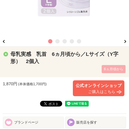
母乳実感 乳首 6ヵ月頃から／Lサイズ（Y字
形） 2個入
6ヵ月頃から
1,870円
(本体価格
1,700
円)
公式オンラインショップ
ご購入はこちら
ブランドページ
販売店を探す