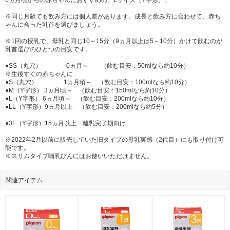
※同じ月齢でも飲み方には個人差があります。成長と飲み方に合わせて、赤ち
ゃんに合った乳首を選びましょう。
※1回の授乳で、母乳と同じ10～15分（9ヵ月以上は5～10分）かけて飲むのが
乳首選びのひとつの目安です。
●SS（丸穴） 0ヵ月～ （飲む目安：50mlなら約10分）
※生後すぐの赤ちゃんに
●S（丸穴） 1ヵ月頃～ （飲む目安：100mlなら約10分）
●M（Y字形） 3ヵ月頃～ （飲む目安：150mlなら約10分）
●L（Y字形） 6ヵ月頃～ （飲む目安：200mlなら約10分）
●LL（Y字形）9ヵ月以上 （飲む目安：200mlなら約5分）
●3L（Y字形）15ヵ月以上 離乳完了期向け
※2022年2月以前に販売していた旧タイプの母乳実感（2代目）にも取り付け可
能です。
※スリムタイプ哺乳びんにはお使いいただけません。
関連アイテム