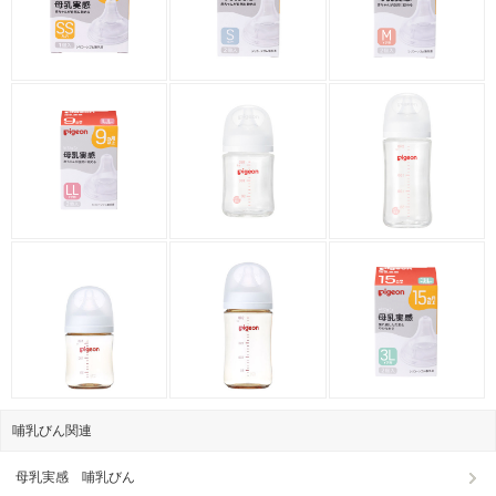
哺乳びん関連
母乳実感 哺乳びん