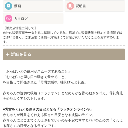
動画
説明書
カタログ
【販売店情報に関して】
自社の販売実績データを元に掲載している為、店舗での販売状況を確約する情報では
ございません。ご来店前に店舗へお電話にてお確かめいただくことをおすすめしま
す。
詳細を見る
「おっぱいとの併用がスムーズであること」
「おっぱいと同じ口の動きで飲めること」
を目指して開発された「母乳実感®」哺乳びんと乳首。
赤ちゃんの適切な吸着（ラッチオン）となめらかな舌の動きを叶え、母乳育児
を心地よくアシストします。
■乳首をくわえる深さの目安となる「ラッチオンライン®」
赤ちゃんが乳首をくわえる深さの目安となる波型のライン。
赤ちゃんにどこまでくわえさせていいのか不安なママとパパのための「くわえ
る深さ」の目安となるラインです。