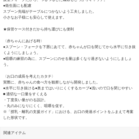
●衛生面にも配慮
スプーン先端がテーブルにつかないよう工夫しました。
小さなお子様にも安心して使えます。
★保管ケース付きだから持ち運びにも便利
〈赤ちゃんにあげる時〉
●スプーン・フォークを下唇にあてて、赤ちゃんが口を閉じてから水平に引き抜
くようにしましょう。
●咀嚼の練習の為に、スプーンにのせる量は多くなり過ぎないようにしましょ
う。
〈お口の成長を考えたカタチ〉
実際に、赤ちゃんの食べ方を観察しながら開発しました。
●水平に引き抜ける●奥まではいりにくくするカーブ●浅いので口を閉じやすい
■ 適切な一口量をすくえる
・丁度良い量がのる設計。
・丸のみになりにくく、咀嚼を促す。
※「授乳・離乳の支援ガイド」における、お口の発達ポイントをふまえて考案
した形状です。
関連アイテム