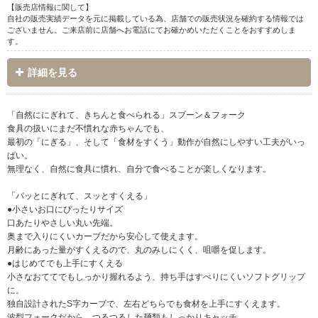
【販売店情報に関して】
自社の販売実績データを元に掲載している為、店舗での販売状況を確約する情報では
ございません。ご来店前に店舗へお電話にてお確かめいただくことをおすすめしま
す。
詳細を見る
「自然ににぎれて、きちんと食べられる」スプーン＆フォーク
食具の扱いにまだ不慣れな赤ちゃんでも、
最初の「にぎる」、そして「食材をすくう」動作が自然にしやすい工夫がいっ
ぱい。
無理なく、自然に食具に慣れ、自分で食べることが楽しくなります。
「パッとにぎれて、スッとすくえる」
●小さいお口にぴったりサイズ
口あたりやさしい丸い先端。
奥まで入りにくいカーブだから安心して使えます。
月齢にあった量がすくえるので、丸のみしにくく、咀嚼を促します。
●はじめてでも上手にすくえる
小さなおててでもしっかり握れるよう、持ち手はすべりにくいソフトグリップ
に。
独自設計されたS字カーブで、左右どちらでも食材を上手にすくえます。
波型フォークだから、つるつるした麺類もしっかりキャッチ。