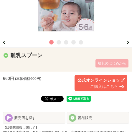
離乳スプーン
離乳のはじめから
660円
(本体価格
600
円)
公式オンラインショップ
ご購入はこちら
販売店を探す
部品販売
【販売店情報に関して】