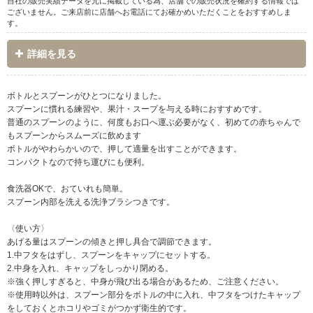
自社の販売実績データを元に掲載している為、店舗での販売状況を確約する情報では
ございません。ご来店前に店舗へお電話にてお確かめいただくことをおすすめしま
す。
詳細を見る
ボトルとスプーンがひとつになりました。
スプーンに慣れる練習や、果汁・スープを与える時におすすめです。
普通のスプーンのように、何度もお口へ運ぶ必要がなく、初めての赤ちゃんで
もスプーンからスムーズに飲めます
ボトルがやわらかいので、押して適量を出すことができます。
コンパクトなので持ち運びにも便利。
食洗器OKで、おていれも簡単。
スプーン内部を洗える洗浄ブラシつきです。
〈使い方〉
あげる量はスプーンの傾きと押し具合で調節できます。
1.中フタをはずし、スプーンをキャップにセットする。
2.中身を入れ、キャップをしっかり閉める。
※強く押しすぎると、中身が飛び出る場合があるため、ご注意ください。
※使用時以外は、スプーン部分をボトルの中に入れ、中フタをつけたキャップ
をしておくとホコリやゴミがつかず衛生的です。