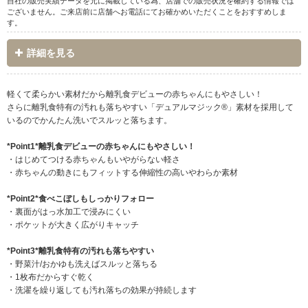
自社の販売実績データを元に掲載している為、店舗での販売状況を確約する情報では
ございません。ご来店前に店舗へお電話にてお確かめいただくことをおすすめしま
す。
詳細を見る
軽くて柔らかい素材だから離乳食デビューの赤ちゃんにもやさしい！
さらに離乳食特有の汚れも落ちやすい「デュアルマジック®」素材を採用して
いるのでかんたん洗いでスルッと落ちます。
*Point1*離乳食デビューの赤ちゃんにもやさしい！
・はじめてつける赤ちゃんもいやがらない軽さ
・赤ちゃんの動きにもフィットする伸縮性の高いやわらか素材
*Point2*食べこぼしもしっかりフォロー
・裏面がはっ水加工で浸みにくい
・ポケットが大きく広がりキャッチ
*Point3*離乳食特有の汚れも落ちやすい
・野菜汁/おかゆも洗えばスルッと落ちる
・1枚布だからすぐ乾く
・洗濯を繰り返しても汚れ落ちの効果が持続します