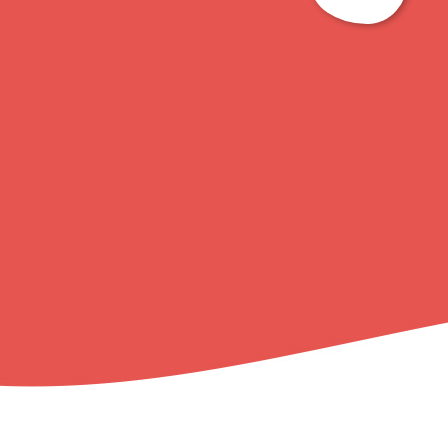
ト
ッ
プ
に
戻
る