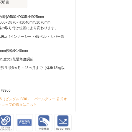
説明書
時]W500×D335×H925mm
00×D870×H1040mm/1070mm
幌の取り付け位置により変わります。
.9kg（インナーシート/股ベルトカバー除
5mm後輪Φ140mm
135度の2段階角度調節
形 生後6ヵ月～48ヵ月まで（体重18kg以
278966
 BB6（ビングル BB6） パールグレー 公式オ
ショップの購入はこちら