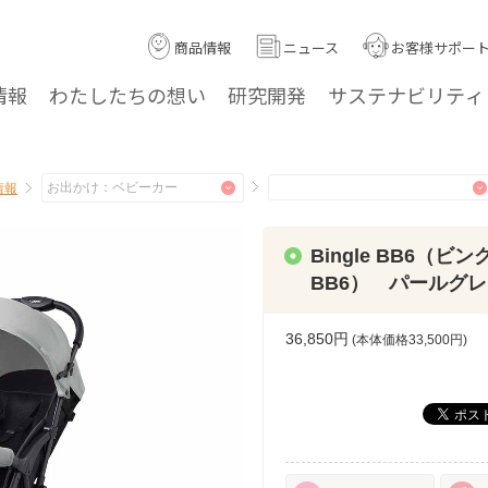
商品情報
ニュース
お客様サポー
情報
わたしたちの
想い
研究
開発
サステナ
ビリティ
情報
Bingle BB6（ビン
BB6） パールグ
36,850円
(本体価格
33,500
円)