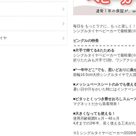
毎日を もっとラクに、もっと楽しく！
シングルタイヤベビーカーで最軽量(※1)
イヤ
ビングルの特長
＝＝＝＝＝＝＝＝＝＝＝＝＝＝＝＝＝
■片手で持てる&たためる
シングルタイヤベビーカーで最軽量(※1)
折りたたみも片手で1秒。ワンアクシ
■“一年中どこ”でも、思いどおりに曲
前輪16.5cm大径シングルタイヤで
■メッシュベースシートのみでも使え
暑い日や汗をかいた時にはインナーシ
■ピタッとくっつき乗せおろしスムー
マグネットだから装着簡単！
■大きくなっても使える！
使用月齢範囲6ヵ月～48ヵ月
4才までの3年半、長く使える工夫が
※1 シングルタイヤベビーカー/202