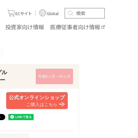
ト
ECサイト
Global
投資家向け
情報
医療従事者向け
情報
グル
生後6ヵ月～48ヵ月
レー
公式オンラインショップ
ご購入はこちら