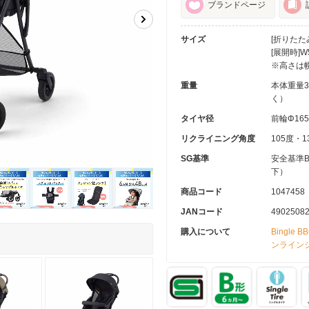
ブランドページ
サイズ
[折りたたみ
[展開時]W5
※高さは
重量
本体重量3
く）
タイヤ径
前輪Φ16
リクライニング角度
105度・
SG基準
安全基準B
下）
商品コード
1047458
JANコード
4902508
購入について
Bingle
ンライン