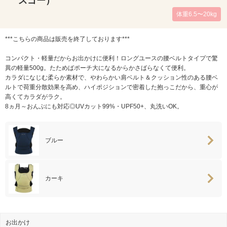
スゴー）
体重6.5〜20kg
***こちらの商品は販売を終了しております***
コンパクト・軽量だからお出かけに便利！ロングユースの腰ベルトタイプで驚
異の軽量500g。たためばポーチ大になるからかさばらなくて便利。
カラダになじむ柔らか素材で、やわらかい肩ベルト＆クッション性のある腰ベ
ルトで荷重分散効果を高め、ハイポジションで密着した抱っこだから、重心が
高くてカラダがラク。
8ヵ月～おんぶにも対応◎UVカット99%・UPF50+、丸洗いOK。
ブルー
カーキ
お出かけ