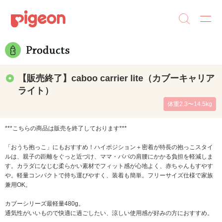
【販売終了】caboo carrier lite（カブーキャリア
ライト）
体重2.3〜14.5kg
***こちらの商品は販売を終了しております***
「おうち抱っこ」にもおすすめ！ハイポジション＋密着が特長の抱っこスタイ
ルは、親子の距離をぐっと近づけ、ママ・パパの肩腰にかかる負担を軽減しま
す。カラダになじむ柔らかい素材でフィット感が心地よく、赤ちゃんもすやす
や。軽量コンパクトで持ち運びやすく、装着も簡単。フリーサイズ仕様で家族
兼用OK。
カブーシリーズ最軽量480g。
通気性がいいもので快適に過ごしたい、涼しい使用感が好みの方におすすめ。