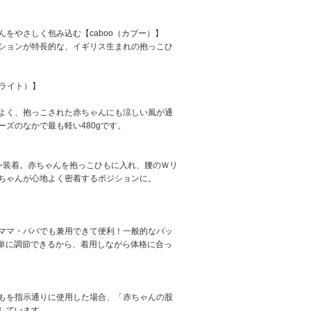
をやさしく包み込む【caboo（カブー）】
ションが特長的な、イギリス生まれの抱っこひ
リア ライト）】
よく、抱っこされた赤ちゃんにも涼しい風が通
ズのなかで最も軽い480gです。
ン装着。赤ちゃんを抱っこひもに入れ、腰のＷリ
ちゃんが心地よく密着するポジションに。
ママ・パパでも兼用できて便利！一般的なバッ
単に調節できるから、着用しながら体格に合っ
もを指示通りに使用した場合、「赤ちゃんの股
しています。