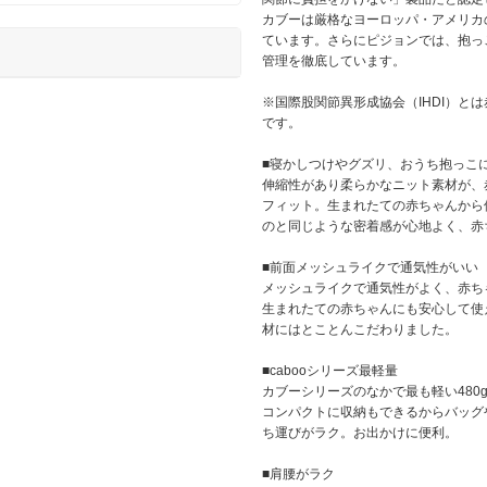
カブーは厳格なヨーロッパ・アメリカ
ています。さらにピジョンでは、抱っ
管理を徹底しています。
※国際股関節異形成協会（IHDI）と
です。
■寝かしつけやグズリ、おうち抱っこ
伸縮性があり柔らかなニット素材が、
フィット。生まれたての赤ちゃんから
のと同じような密着感が心地よく、赤
■前面メッシュライクで通気性がいい
メッシュライクで通気性がよく、赤ち
生まれたての赤ちゃんにも安心して使
材にはとことんこだわりました。
■cabooシリーズ最軽量
カブーシリーズのなかで最も軽い480
コンパクトに収納もできるからバッグ
ち運びがラク。お出かけに便利。
■肩腰がラク