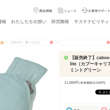
商品情報
ニュース
お客様サポー
情報
わたしたちの
想い
研究
開発
サステナ
ビリティ
情報
【販売終了】caboo c
lite（カブーキャ
ミントグリーン
11,000円
(本体価格
10,000
円)