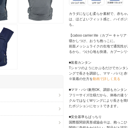
カラダになじむ柔らか素材で、赤ちゃん
は、ほどよいフィット感と、ハイポジ
も。
【caboo carrier lite（カブー キャ
寝かしつけ、おうち抱っこに。
前面メッシュライクの生地で通気性が
るから、つけ心地も快適。カブーシリー
■装着カンタン
Tシャツのようにかぶるだけでカンタ
ングで長さを調節し、ママ・パパと赤
※装着の仕方を
動画で詳しく見る
■ママ・パパ兼用OK、調節もカンタン
フリーサイズ仕様だから、体格の違う
クルではなくWリングにより長さを簡
たポジションにセットできます。
■安全基準もばっちり
国際股関節異形成協会※は、抱っこひ
関節に負担をかけない」製品だと認定