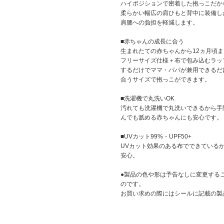
ハイポジションで密着した抱っこだか
柔らかい幅広の肩ひもと背中に装備し
肩腰への負担を軽減します。
■赤ちゃんの成長に合う
生まれたての赤ちゃんから12ヵ月頃
フリーサイズ仕様＋布で包み込むラッ
するだけでママ・パパが兼用できるだ
合うサイズで抱っこができます。
■洗濯機で丸洗いOK
汚れても洗濯機で丸洗いできるから手
んでも舐める赤ちゃんにも安心です。
■UVカット99%・UPF50+
UVカット効果のある布でできている
安心。
●製品の色や形は予告なしに変更する
のです。
お買い求めの際にはシールに記載の製