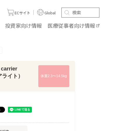
ト
ECサイト
Global
投資家向け
情報
医療従事者向け
情報
arrier
リアライト）
体重2.3〜14.5kg