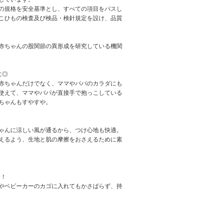
の規格を安全基準とし、すべての項目をパスし
こひもの検査及び検品・検針規定を設け、品質
は赤ちゃんの股関節の異形成を研究している機関
に◎
赤ちゃんだけでなく、ママやパパのカラダにも
使えて、ママやパパが直接手で抱っこしている
ちゃんもすやすや。
ゃんに涼しい風が通るから、つけ心地も快適。
えるよう、生地と肌の摩擦をおさえるために素
g！
やベビーカーのカゴに入れてもかさばらず、持