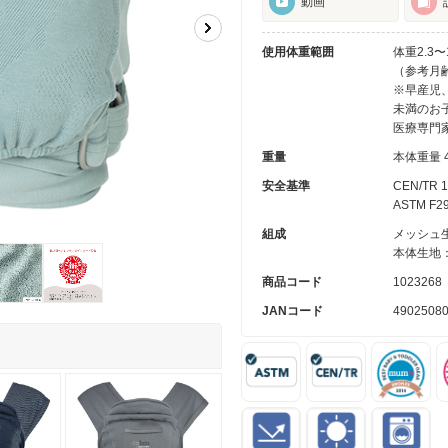
動画
使用体重範囲
体重2.3〜1
（参考月
※早産児
未満のお
医療専門
重量
本体重量 4
安全基準
CEN/TR
ASTM 
組成
メッシュ生
本体生地：
商品コード
1023268
JANコード
4902508