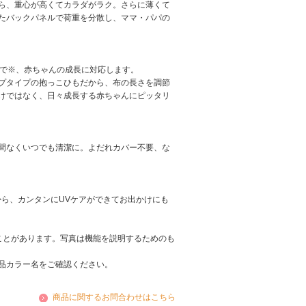
ら、重心が高くてカラダがラク。さらに薄くて
たバックパネルで荷重を分散し、ママ・パパの
まで※、赤ちゃんの成長に対応します。
プタイプの抱っこひもだから、布の長さを調節
けではなく、日々成長する赤ちゃんにピッタリ
間なくいつでも清潔に。よだれカバー不要、な
から、カンタンにUVケアができてお出かけにも
ことがあります。写真は機能を説明するためのも
品カラー名をご確認ください。
商品に関するお問合わせはこちら