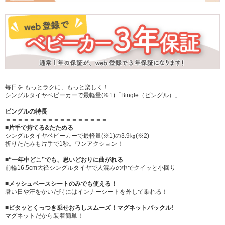
毎日を もっとラクに、もっと楽しく！
シングルタイヤベビーカーで最軽量(※1)「Bingle（ビングル）」
ビングルの特長
＝＝＝＝＝＝＝＝＝＝＝＝＝＝＝＝＝
■片手で持てる&たためる
シングルタイヤベビーカーで最軽量(※1)の3.9㎏(※2)
折りたたみも片手で1秒。ワンアクション！
■“一年中どこ”でも、思いどおりに曲がれる
前輪16.5cm大径シングルタイヤで人混みの中でクイッと小回り
■メッシュベースシートのみでも使える！
暑い日や汗をかいた時にはインナーシートを外して乗れる！
■ピタッとくっつき乗せおろしスムーズ！マグネットバックル!
マグネットだから装着簡単！