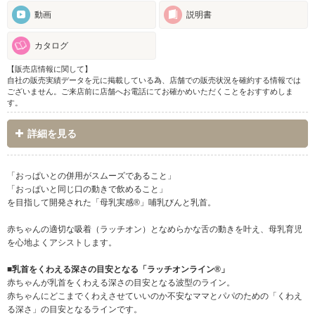
動画
説明書
カタログ
【販売店情報に関して】
自社の販売実績データを元に掲載している為、店舗での販売状況を確約する情報では
ございません。ご来店前に店舗へお電話にてお確かめいただくことをおすすめしま
す。
詳細を見る
「おっぱいとの併用がスムーズであること」
「おっぱいと同じ口の動きで飲めること」
を目指して開発された「母乳実感®」哺乳びんと乳首。
赤ちゃんの適切な吸着（ラッチオン）となめらかな舌の動きを叶え、母乳育児
を心地よくアシストします。
■乳首をくわえる深さの目安となる「ラッチオンライン®」
赤ちゃんが乳首をくわえる深さの目安となる波型のライン。
赤ちゃんにどこまでくわえさせていいのか不安なママとパパのための「くわえ
る深さ」の目安となるラインです。