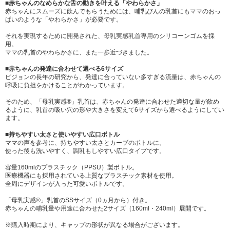
■赤ちゃんのなめらかな舌の動きを叶える「やわらかさ」
赤ちゃんにスムーズに飲んでもらうためには、哺乳びんの乳首にもママのおっ
ぱいのような「やわらかさ」が必要です。
それを実現するために開発された、母乳実感乳首専用のシリコーンゴムを採
用。
ママの乳首のやわらかさに、また一歩近づきました。
■赤ちゃんの発達に合わせて選べる6サイズ
ピジョンの長年の研究から、発達に合っていない多すぎる流量は、赤ちゃんの
呼吸に負担をかけることがわかっています。
そのため、「母乳実感®」乳首は、赤ちゃんの発達に合わせた適切な量が飲め
るように、乳首の吸い穴の形や大きさを変えて6サイズから選べるようにしてい
ます。
■持ちやすい太さと使いやすい広口ボトル
ママの声を参考に、持ちやすい太さとカーブのボトルに。
使った後も洗いやすく、調乳もしやすい広口タイプです。
容量160mlのプラスチック（PPSU）製ボトル。
医療機器にも採用されている上質なプラスチック素材を使用。
全周にデザインが入った可愛いボトルです。
「母乳実感®」乳首のSSサイズ（0ヵ月から）付き。
赤ちゃんの哺乳量や用途に合わせた2サイズ（160ml・240ml）展開です。
※購入時期により、キャップの形状が異なる場合がございます。