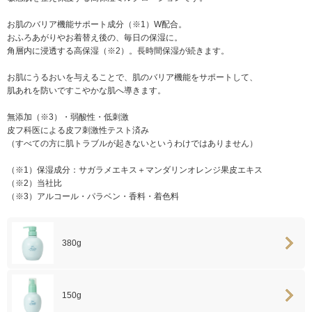
お肌のバリア機能サポート成分（※1）W配合。
おふろあがりやお着替え後の、毎日の保湿に。
角層内に浸透する高保湿（※2）。長時間保湿が続きます。
お肌にうるおいを与えることで、肌のバリア機能をサポートして、
肌あれを防いですこやかな肌へ導きます。
無添加（※3）・弱酸性・低刺激
皮フ科医による皮フ刺激性テスト済み
（すべての方に肌トラブルが起きないというわけではありません）
（※1）保湿成分：サガラメエキス＋マンダリンオレンジ果皮エキス
（※2）当社比
（※3）アルコール・パラベン・香料・着色料
380g
150g