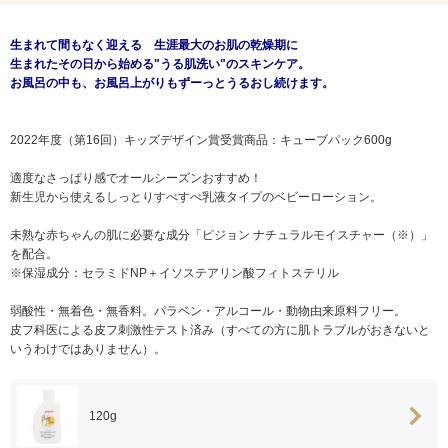
生まれて間もなく迎える 生涯最大のお肌の乾燥期に
生まれたその日から始める"うる肌洗い"のスキンケア。
お風呂の中も、お風呂上がりもずーっとうるおし続けます。
2022年度（第16回）キッズデザイン賞受賞商品：キューブパック600g
適度なさっぱり感でオールシーズンおすすめ！
新生児から使えるしっとりすべすべ乳液タイプのベビーローション。
未熟な赤ちゃんの肌に必要な成分「ピジョン ナチュラルモイスチャー（※）」
を配合。
※保湿成分：セラミドNP＋イソステアリン酸フィトステリル
弱酸性・無着色・無香料。パラベン・アルコール・動物由来原料フリー。
皮フ科医による皮フ刺激性テスト済み（すべての方に肌トラブルがおきないと
いうわけではありません）。
120g