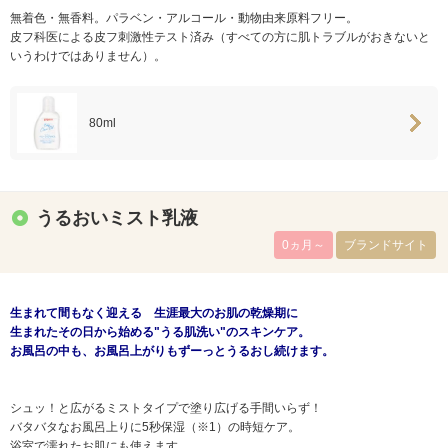
無着色・無香料。パラベン・アルコール・動物由来原料フリー。
皮フ科医による皮フ刺激性テスト済み（すべての方に肌トラブルがおきないと
いうわけではありません）。
80ml
うるおいミスト乳液
0ヵ月～
ブランドサイト
生まれて間もなく迎える 生涯最大のお肌の乾燥期に
生まれたその日から始める"うる肌洗い"のスキンケア。
お風呂の中も、お風呂上がりもずーっとうるおし続けます。
シュッ！と広がるミストタイプで塗り広げる手間いらず！
バタバタなお風呂上りに5秒保湿（※1）の時短ケア。
浴室で濡れたお肌にも使えます。