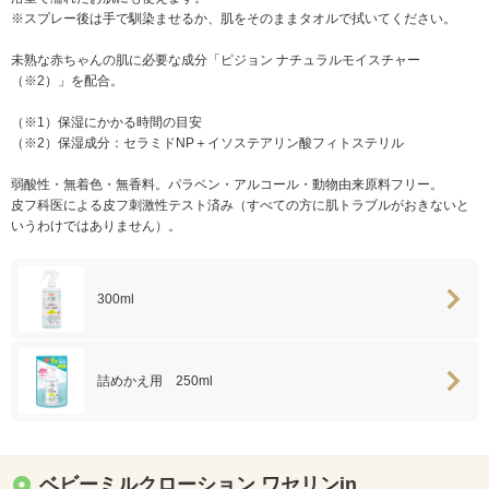
※スプレー後は手で馴染ませるか、肌をそのままタオルで拭いてください。
未熟な赤ちゃんの肌に必要な成分「ピジョン ナチュラルモイスチャー
（※2）」を配合。
（※1）保湿にかかる時間の目安
（※2）保湿成分：セラミドNP＋イソステアリン酸フィトステリル
弱酸性・無着色・無香料。パラベン・アルコール・動物由来原料フリー。
皮フ科医による皮フ刺激性テスト済み（すべての方に肌トラブルがおきないと
いうわけではありません）。
300ml
詰めかえ用 250ml
ベビーミルクローション ワセリンin