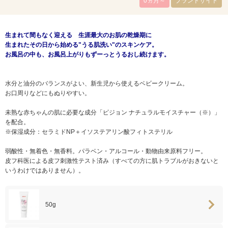
0ヵ月～
ブランドサイト
生まれて間もなく迎える 生涯最大のお肌の乾燥期に
生まれたその日から始める"うる肌洗い"のスキンケア。
お風呂の中も、お風呂上がりもずーっとうるおし続けます。
水分と油分のバランスがよい、新生児から使えるベビークリーム。
お口周りなどにもぬりやすい。
未熟な赤ちゃんの肌に必要な成分「ピジョン ナチュラルモイスチャー（※）」
を配合。
※保湿成分：セラミドNP＋イソステアリン酸フィトステリル
弱酸性・無着色・無香料。パラベン・アルコール・動物由来原料フリー。
皮フ科医による皮フ刺激性テスト済み（すべての方に肌トラブルがおきないと
いうわけではありません）。
50g