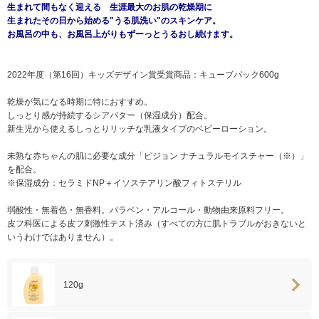
生まれて間もなく迎える 生涯最大のお肌の乾燥期に
生まれたその日から始める"うる肌洗い"のスキンケア。
お風呂の中も、お風呂上がりもずーっとうるおし続けます。
2022年度（第16回）キッズデザイン賞受賞商品：キューブパック600g
乾燥が気になる時期に特におすすめ。
しっとり感が持続するシアバター（保湿成分）配合。
新生児から使えるしっとりリッチな乳液タイプのベビーローション。
未熟な赤ちゃんの肌に必要な成分「ピジョン ナチュラルモイスチャー（※）」
を配合。
※保湿成分：セラミドNP＋イソステアリン酸フィトステリル
弱酸性・無着色・無香料。パラベン・アルコール・動物由来原料フリー。
皮フ科医による皮フ刺激性テスト済み（すべての方に肌トラブルがおきないと
いうわけではありません）。
120g