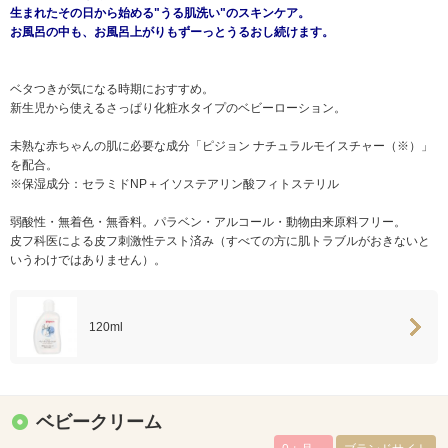
生まれたその日から始める"うる肌洗い"のスキンケア。
お風呂の中も、お風呂上がりもずーっとうるおし続けます。
ベタつきが気になる時期におすすめ。
新生児から使えるさっぱり化粧水タイプのベビーローション。
未熟な赤ちゃんの肌に必要な成分「ピジョン ナチュラルモイスチャー（※）」
を配合。
※保湿成分：セラミドNP＋イソステアリン酸フィトステリル
弱酸性・無着色・無香料。パラベン・アルコール・動物由来原料フリー。
皮フ科医による皮フ刺激性テスト済み（すべての方に肌トラブルがおきないと
いうわけではありません）。
120ml
ベビークリーム