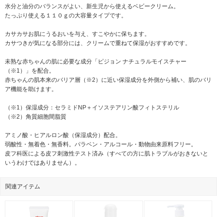
水分と油分のバランスがよい、新生児から使えるベビークリーム。
たっぷり使える１１０ｇの大容量タイプです。
カサカサお肌にうるおいを与え、すこやかに保ちます。
カサつきが気になる部分には、クリームで重ねて保湿がおすすめです。
未熟な赤ちゃんの肌に必要な成分「ピジョン ナチュラルモイスチャー
（※1）」を配合。
赤ちゃんの肌本来のバリア層（※2）に近い保湿成分を外側から補い、肌のバリ
ア機能を助けます。
（※1）保湿成分：セラミドNP＋イソステアリン酸フィトステリル
（※2）角質細胞間脂質
アミノ酸・ヒアルロン酸（保湿成分）配合。
弱酸性・無着色・無香料。パラベン・アルコール・動物由来原料フリー。
皮フ科医による皮フ刺激性テスト済み（すべての方に肌トラブルがおきないと
いうわけではありません）。
関連アイテム