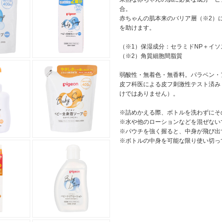
合。
赤ちゃんの肌本来のバリア層（※2）
を助けます。
（※1）保湿成分：セラミドNP＋イ
（※2）角質細胞間脂質
弱酸性・無着色・無香料。パラベン・
皮フ科医による皮フ刺激性テスト済み
けではありません）。
※詰めかえる際、ボトルを洗わずにそ
※水や他のローションなどを混ぜない
※パウチを強く握ると、中身が飛び出
※ボトルの中身を可能な限り使い切っ