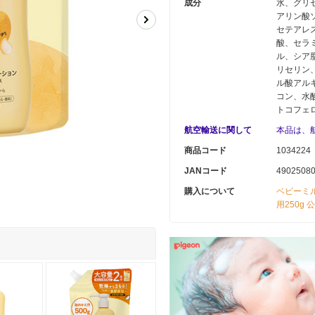
成分
水、グリ
アリン酸
セテアレ
酸、セラ
ル、シア
リセリン
ル酸アルキ
コン、水
トコフェ
航空輸送に関して
本品は、
商品コード
1034224
JANコード
4902508
購入について
ベビーミ
用250g