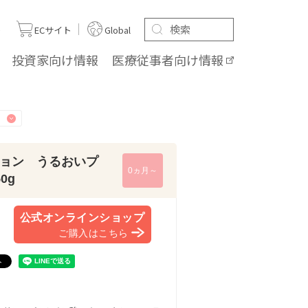
ト
ECサイト
Global
投資家向け
情報
医療従事者向け
情報
ョン うるおいプ
0ヵ月～
0g
公式オンラインショップ
ご購入はこちら