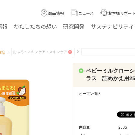
商品情報
ニュース
お客様サポー
情報
わたしたちの
想い
研究
開発
サステナ
ビリティ
情報
ベビーミルクローシ
ラス 詰めかえ用25
オープン価格
内容量
250g