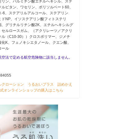
セリン、パルミチン酸エチルへキシル、ステ
ソルビタン、ワセリン、ポリソルベート60、
ス-6、ステアリルアルコール、ステアリン
ミドNP、イソステアリン酸フィトステリ
脂、グリチルリチン酸2K、エチルへキシルグ
、セルロースガム、（アクリレーツ／アクリ
ル（C10-30））クロスポリマー、ジメチ
酸化K、フェノキシエタノール、クエン酸、
ロール
航空法で定める航空危険物に該当しません。
084055
ルクローション うるおいプラス 詰めかえ
 公式オンラインショップの購入はこちら