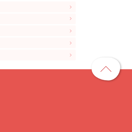
ペ
ー
ジ
ト
ッ
プ
に
戻
る