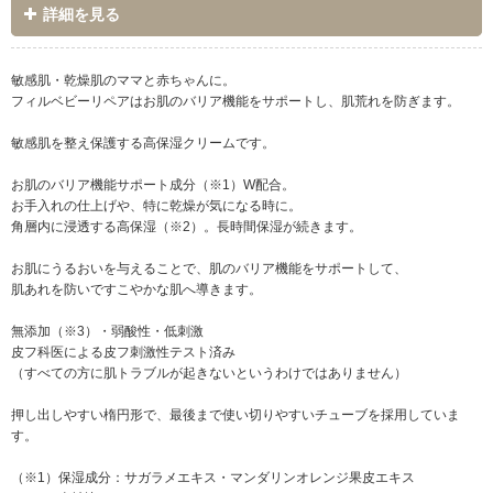
詳細を見る
敏感肌・乾燥肌のママと赤ちゃんに。
フィルベビーリペアはお肌のバリア機能をサポートし、肌荒れを防ぎます。
敏感肌を整え保護する高保湿クリームです。
お肌のバリア機能サポート成分（※1）W配合。
お手入れの仕上げや、特に乾燥が気になる時に。
角層内に浸透する高保湿（※2）。長時間保湿が続きます。
お肌にうるおいを与えることで、肌のバリア機能をサポートして、
肌あれを防いですこやかな肌へ導きます。
無添加（※3）・弱酸性・低刺激
皮フ科医による皮フ刺激性テスト済み
（すべての方に肌トラブルが起きないというわけではありません）
押し出しやすい楕円形で、最後まで使い切りやすいチューブを採用していま
す。
（※1）保湿成分：サガラメエキス・マンダリンオレンジ果皮エキス