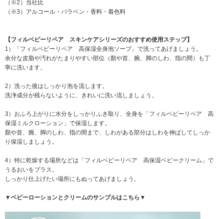
（※2）当社比
（※3）アルコール・パラベン・香料・着色料
【フィルベビーリペア スキンケアシリーズのおすすめ使用ステップ】
1）「フィルベビーリペア 高保湿全身泡ソープ」で洗ってあげましょう。
余分な皮脂や汚れがたまりやすい部位（顏や首、腕、脚のしわ、指の間）も丁
寧に洗います。
2）洗った後はしっかり泡を流します。
洗浄成分が残らないように、きれいに洗い流しましょう。
3）おふろ上がりに水分をしっかりふき取り、全身を「フィルベビーリペア 高
保湿ミルクローション」で保湿します。
顏や首、腕、脚のしわ、指の間まで、しわがある部分はしわを伸ばしてしっか
り保湿しましょう。
4）特に乾燥する場所などは「フィルベビーリペア 高保湿ベビークリーム」で
うるおいをプラス。
しっかり仕上げたい場所にもぬってあげましょう。
▼ベビーローションとクリームのサンプルはこちら▼