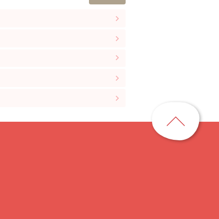
ペ
ー
ジ
ト
ッ
プ
に
戻
る