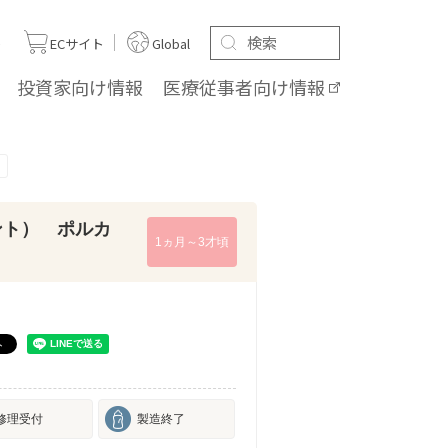
ト
ECサイト
Global
投資家向け
情報
医療従事者向け
情報
テント） ポルカ
1ヵ月～3才頃
修理受付
製造終了