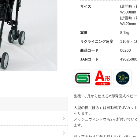
サイズ
[展開時（
W500mm 
[折畳時（
W420mm 
重量
8.1kg
リクライニング角度
110度～1
商品コード
06260
JANコード
4902508
生後1ヵ月から使えるA形背面式ベビ
大型の幌（ほろ）は可動式でUVカッ
守ります。
メッシュウィンドウも2ヶ所付いてい
ます。
頭・首まわりに熱を持ちやすい赤ちゃ