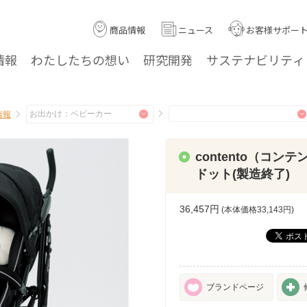
商品情報
ニュース
お客様サポー
情報
わたしたちの
想い
研究
開発
サステナ
ビリティ
情報
contento（コン
ドット(製造終了)
36,457円
(本体価格
33,143
円)
ブランドページ