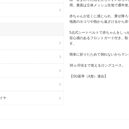
用。裏面は立体メッシュ生地で通年使
赤ちゃんが近くに感じられ、乗せ降ろし
地面のホコリや熱から遠ざけるから赤
5点式シートベルトで赤ちゃんをしっ
安心感のあるフロントガード付き。取
す。
簡単に折りたためて倒れないからマン
36ヵ月頃まで使えるロングユース。
【SG基準（A形）適合】
イヤ