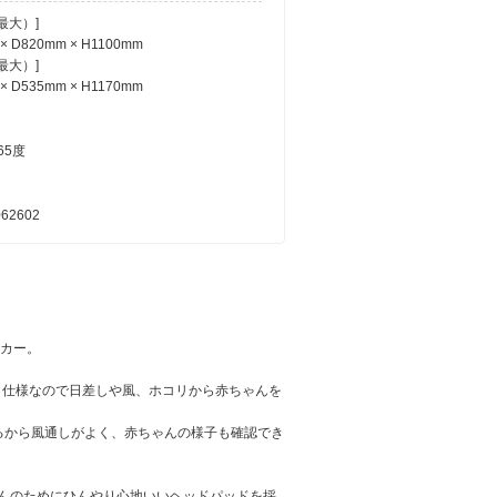
最大）]
× D820mm × H1100mm
最大）]
× D535mm × H1170mm
65度
062602
ーカー。
ト仕様なので日差しや風、ホコリから赤ちゃんを
るから風通しがよく、赤ちゃんの様子も確認でき
んのためにひんやり心地いいヘッドパッドを採