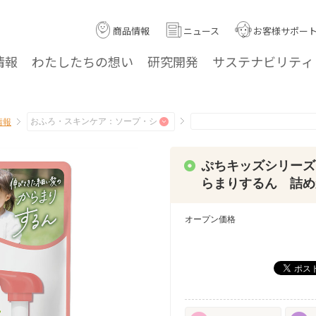
商品情報
ニュース
お客様サポー
情報
わたしたちの
想い
研究
開発
サステナ
ビリティ
情報
ぷちキッズシリーズ
らまりするん 詰めか
オープン価格