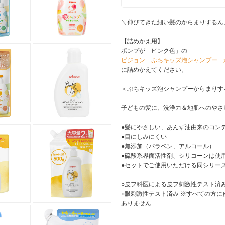
＼伸びてきた細い髪のからまりするん
【詰めかえ用】
ポンプが「ピンク色」の
ピジョン ぷちキッズ泡シャンプー か
に詰めかえてください。
＜ぷちキッズ泡シャンプーからまりす
子どもの髪に、洗浄力＆地肌へのやさ
●髪にやさしい、あんず油由来のコン
●目にしみにくい
●無添加（パラベン、アルコール）
●硫酸系界面活性剤、シリコーンは使
●セットでご使用いただける同シリー
○皮フ科医による皮フ刺激性テスト済
○眼刺激性テスト済み ※すべての方
ありません