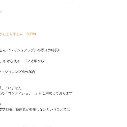
／
らまりするん 300ml
るん フレッシュアップルの香りの特長>
しさ かなえる 〈２才頃から〉
ディショニング成分配合
用していません
ズの「コンディショナー」もご用意しております
み
に皮フ刺激、眼刺激が発生しないということでは