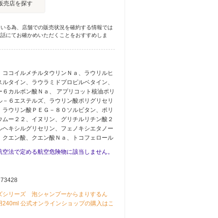
販売店を探す
ている為、店舗での販売状況を確約する情報では
電話にてお確かめいただくことをおすすめしま
、ココイルメチルタウリンＮａ、ラウリルヒ
スルタイン、ラウラミドプロピルベタイン、
ー６カルボン酸Ｎａ、 アプリコット核油ポリ
ル－６エステルズ、ラウリン酸ポリグリセリ
、ラウリン酸ＰＥＧ－８０ソルビタン、ポリ
ウムー２２、イヌリン、グリチルリチン酸２
ルヘキシルグリセリン、フェノキシエタノー
、クエン酸、クエン酸Ｎａ、トコフェロール
航空法で定める航空危険物に該当しません。
273428
ズシリーズ 泡シャンプーからまりするん
240ml 公式オンラインショップの購入はこ