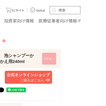
ト
ECサイト
Global
投資家向け
情報
医療従事者向け
情報
 泡シャンプーか
2才頃～
え用240ml
公式オンラインショップ
ご購入はこちら