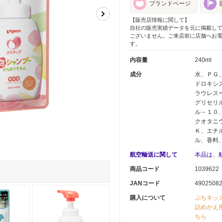
ブランドページ
【販売店情報に関して】
自社の販売実績データを元に掲載し
ございません。ご来店前に店舗へお
す。
内容量
240ml
成分
水、ＰＧ
ドロキシ
ラウレス
グリセリ
ル－１０
クオタニ
Ｋ、エチ
ル、香料
航空輸送に関して
本品は、
商品コード
1039622
JANコード
4902508
購入について
ぷちキッ
詰めかえ用
ちら