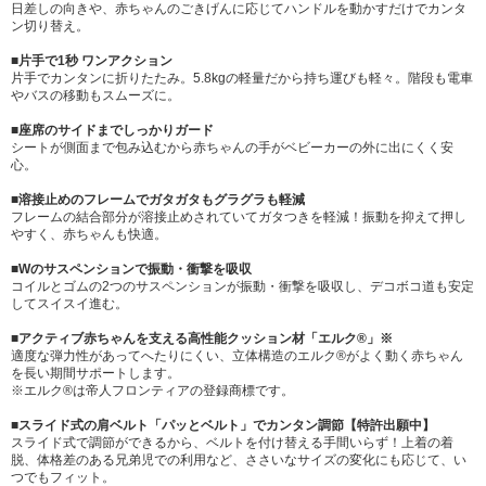
日差しの向きや、赤ちゃんのごきげんに応じてハンドルを動かすだけでカンタ
ン切り替え。
■片手で1秒 ワンアクション
片手でカンタンに折りたたみ。5.8kgの軽量だから持ち運びも軽々。階段も電車
やバスの移動もスムーズに。
■座席のサイドまでしっかりガード
シートが側面まで包み込むから赤ちゃんの手がベビーカーの外に出にくく安
心。
■溶接止めのフレームでガタガタもグラグラも軽減
フレームの結合部分が溶接止めされていてガタつきを軽減！振動を抑えて押し
やすく、赤ちゃんも快適。
■Wのサスペンションで振動・衝撃を吸収
コイルとゴムの2つのサスペンションが振動・衝撃を吸収し、デコボコ道も安定
してスイスイ進む。
■アクティブ赤ちゃんを支える高性能クッション材「エルク®」※
適度な弾力性があってへたりにくい、立体構造のエルク®がよく動く赤ちゃん
を長い期間サポートします。
※エルク®は帝人フロンティアの登録商標です。
■スライド式の肩ベルト「パッとベルト」でカンタン調節【特許出願中】
スライド式で調節ができるから、ベルトを付け替える手間いらず！上着の着
脱、体格差のある兄弟児での利用など、ささいなサイズの変化にも応じて、い
つでもフィット。