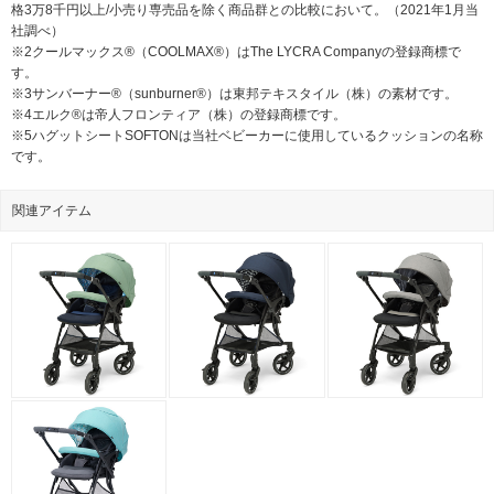
格3万8千円以上/小売り専売品を除く商品群との比較において。（2021年1月当
社調べ）
※2クールマックス®（COOLMAX®）はThe LYCRA Companyの登録商標で
す。
※3サンバーナー®（sunburner®）は東邦テキスタイル（株）の素材です。
※4エルク®は帝人フロンティア（株）の登録商標です。
※5ハグットシートSOFTONは当社ベビーカーに使用しているクッションの名称
です。
関連アイテム