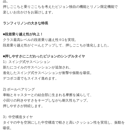
品。
押しごこちと乗りごこちを考えたピジョン独自の機能とリノン限定機能で
楽しいお出かけをお届けします。
ランフィリノンの大きな特長
■段差乗り越え性が向上！
クラス最高レベルの段差乗り越え性※1を実現。
段差乗り越え性がぐーんとアップして、押しごこちが進化しました。
■押しやすさにこだわったピジョンのシングルタイヤ
1）スイング式サスペンション
新たにコイルのサスペンションが追加され、
進化したスイング式サスペンションが衝撃や振動を吸収。
デコボコ道でもスイスイ進めます。
2) ボールベアリング
車軸とキャスターとの結合部に生まれる摩擦を減らして、
小回りの利きやすさをキープしながら耐久性もアップ。
押しやすさが持続します。
3）中空構造タイヤ
タイヤの中を空洞にした中空構造で軽さと高いクッション性を実現し、振動を
吸収。