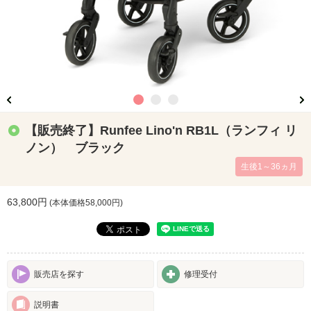
【販売終了】Runfee Lino'n RB1L（ランフィ リ
ノン） ブラック
生後1～36ヵ月
63,800円
(本体価格
58,000
円)
販売店を探す
修理受付
説明書