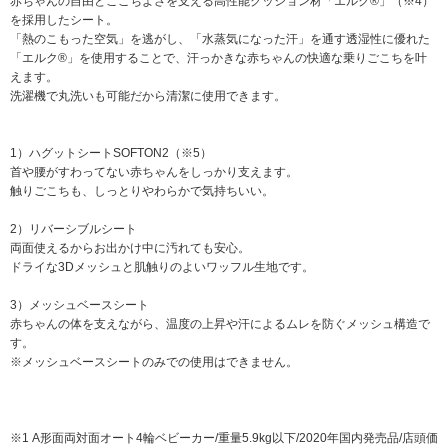
赤ちゃんの自由とここちよさを支える高性能クッション材「エルク®」（※4）
を採用したシート。
「熱のこもった空気」を逃がし、「水蒸気になった汗」を通す透湿性に優れた
「エルク®」を使用することで、汗っかきな赤ちゃんの快適な乗りごこちを叶
えます。
洗濯機で丸洗いも可能だから清潔に使用できます。
1）ハグットシートSOFTON2（※5）
首や腰がすわってない赤ちゃんをしっかり支えます。
触りごこちも、しっとりやわらかで気持ちいい。
2）リバーシブルシート
両面使えるからお出かけ中に汚れても安心。
ドライな3Dメッシュと肌触りのよいワッフル生地です。
3）メッシュベースシート
赤ちゃんの体を支えながら、温度の上昇や汗によるムレを防ぐメッシュ構造で
す。
※メッシュベースシートのみでの使用はできません。
※1 A形面両対面オート4輪ベビーカー/重量5.9kg以下/2020年国内発売品/店頭価