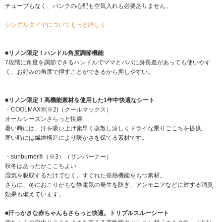
チューブもなく、パンクの心配も空気入れも必要ありません。
シングルタイヤについてもっと詳しく
■リノン限定！ハンドル角度調節機能
7段階に角度を調節できるハンドルでママとパパに身長差があっても使いやす
く、お好みの角度で押すことができるから押しやすい。
■リノン限定！高機能素材を使用した1年中快適なシート
・COOLMAX®(※2)（クールマックス）
オールシーズンさらっと快適
暑い時には、汗を吸い上げ素早く蒸散し涼しくドライな乗りごこちを提供。
寒い時には繊維構造により暖かさを保てる素材です。
・sunburner®（※3）（サンバーナー）
秋冬はあったかここちよい
湿気を吸収するだけでなく、すぐれた発熱機能をもつ素材。
さらに、冬におこりがちな静電気の発生を防ぎ、アンモニアなどに対する消臭
効果も備えています。
■汗っかきな赤ちゃんもさらっと快適。トリプルスルーシート