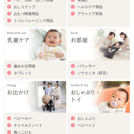
ベビー洗剤・洗たく関連
体温計
おしりナップ
ヘルスケア用品
おむつ関連用品
アウトドア対策
トイレトレーニング用品
歯みがき関連
バウンサー
タブレット
ソナエッタ（防災）
ベビーカー
おしゃぶり
チャイルドシート
ベビートイ
抱っこひも