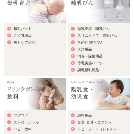
母乳パッド
母乳実感 哺乳びん
さく乳用品
スリムタイプ 哺乳びん
母乳ケア用品
その他 哺乳びん
洗浄用品
消毒・除菌用品
母乳実感パーツ
調乳授乳用品
マグマグ
調理用品
ストローボトル
食器･食具・エプロン
ベビー飲料
ベビーフード（レトルト）