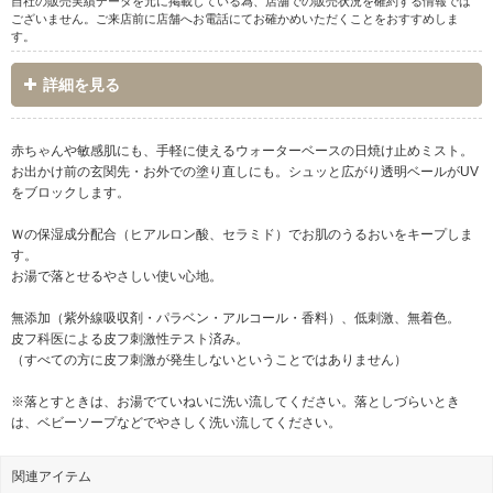
自社の販売実績データを元に掲載している為、店舗での販売状況を確約する情報では
ございません。ご来店前に店舗へお電話にてお確かめいただくことをおすすめしま
す。
詳細を見る
赤ちゃんや敏感肌にも、手軽に使えるウォーターベースの日焼け止めミスト。
お出かけ前の玄関先・お外での塗り直しにも。シュッと広がり透明ベールがUV
をブロックします。
Ｗの保湿成分配合（ヒアルロン酸、セラミド）でお肌のうるおいをキープしま
す。
お湯で落とせるやさしい使い心地。
無添加（紫外線吸収剤・パラベン・アルコール・香料）、低刺激、無着色。
皮フ科医による皮フ刺激性テスト済み。
（すべての方に皮フ刺激が発生しないということではありません）
※落とすときは、お湯でていねいに洗い流してください。落としづらいとき
は、ベビーソープなどでやさしく洗い流してください。
関連アイテム