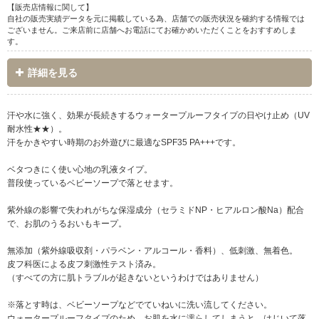
【販売店情報に関して】
自社の販売実績データを元に掲載している為、店舗での販売状況を確約する情報では
ございません。ご来店前に店舗へお電話にてお確かめいただくことをおすすめしま
す。
詳細を見る
汗や水に強く、効果が長続きするウォータープルーフタイプの日やけ止め（UV
耐水性★★）。
汗をかきやすい時期のお外遊びに最適なSPF35 PA+++です。
ベタつきにく使い心地の乳液タイプ。
普段使っているベビーソープで落とせます。
紫外線の影響で失われがちな保湿成分（セラミドNP・ヒアルロン酸Na）配合
で、お肌のうるおいもキープ。
無添加（紫外線吸収剤・パラベン・アルコール・香料）、低刺激、無着色。
皮フ科医による皮フ刺激性テスト済み。
（すべての方に肌トラブルが起きないというわけではありません）
※落とす時は、ベビーソープなどでていねいに洗い流してください。
ウォータープルーフタイプのため、お肌を水に濡らしてしまうと、はじいて落