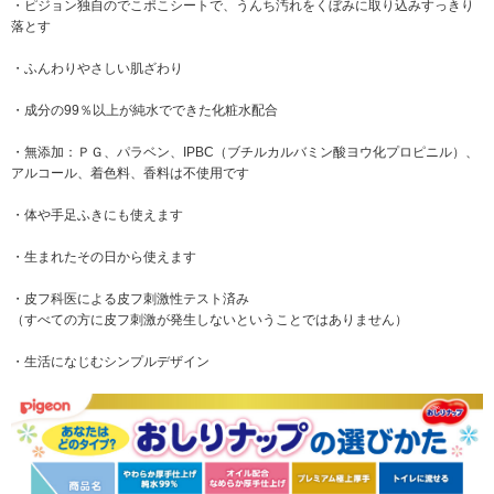
・ピジョン独自のでこポこシートで、うんち汚れをくぼみに取り込みすっきり
落とす
・ふんわりやさしい肌ざわり
・成分の99％以上が純水でできた化粧水配合
・無添加：ＰＧ、パラベン、IPBC（ブチルカルバミン酸ヨウ化プロピニル）、
アルコール、着色料、香料は不使用です
・体や手足ふきにも使えます
・生まれたその日から使えます
・皮フ科医による皮フ刺激性テスト済み
（すべての方に皮フ刺激が発生しないということではありません）
・生活になじむシンプルデザイン