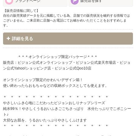
ブランドページ
販売店を探す
【販売店情報に関して】
自社の販売実績データを元に掲載している為、店舗での販売状況を確約する情報では
ございません。ご来店前に店舗へお電話にてお確かめいただくことをおすすめしま
す。
詳細を見る
＊＊＊オンラインショップ限定パッケージ＊＊＊
販売店：ピジョン公式オンラインショップ・ピジョン公式楽天市場店・ピジョ
ン公式Yahoo!ショッピング店・ピジョン公式Qoo10店
オンラインショップ限定のかわいいデザイン箱！
使い終わったらおもちゃなどの収納ボックスとしても使えます。
＊ ＊ ＊ ＊ ＊ ＊ ＊ ＊ ＊ ＊ ＊ ＊ ＊ ＊ ＊
やさしいふき心地にこだわったピジョンおしりナップシリーズ
純水99％！やさしくうるおいふきごごちさっぱり 水分たっぷりでこポこシー
ト♪
大切なお肌を、うるおいたっぷりやさしくふけます
＊ ＊ ＊ ＊ ＊ ＊ ＊ ＊ ＊ ＊ ＊ ＊ ＊ ＊ ＊