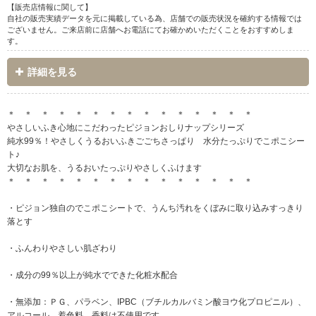
【販売店情報に関して】
自社の販売実績データを元に掲載している為、店舗での販売状況を確約する情報では
ございません。ご来店前に店舗へお電話にてお確かめいただくことをおすすめしま
す。
詳細を見る
＊ ＊ ＊ ＊ ＊ ＊ ＊ ＊ ＊ ＊ ＊ ＊ ＊ ＊ ＊
やさしいふき心地にこだわったピジョンおしりナップシリーズ
純水99％！やさしくうるおいふきごごちさっぱり 水分たっぷりでこポこシー
ト♪
大切なお肌を、うるおいたっぷりやさしくふけます
＊ ＊ ＊ ＊ ＊ ＊ ＊ ＊ ＊ ＊ ＊ ＊ ＊ ＊ ＊
・ピジョン独自のでこポこシートで、うんち汚れをくぼみに取り込みすっきり
落とす
・ふんわりやさしい肌ざわり
・成分の99％以上が純水でできた化粧水配合
・無添加：ＰＧ、パラベン、IPBC（ブチルカルバミン酸ヨウ化プロピニル）、
アルコール、着色料、香料は不使用です