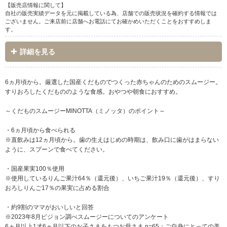
【販売店情報に関して】
自社の販売実績データを元に掲載している為、店舗での販売状況を確約する情報では
ございません。ご来店前に店舗へお電話にてお確かめいただくことをおすすめしま
す。
詳細を見る
6ヵ月頃から。厳選した国産くだものでつくった赤ちゃんのためのスムージー。
すりおろしたくだもののような食感。おやつや朝食におすすめ。
～くだものスムージーMINOTTA（ミノッタ）のポイント～
・6ヵ月頃から食べられる
※直飲みは12ヵ月頃から。歯の生えはじめの時期は、飲み口に歯がはまらない
ように、スプーンで食べてください。
・国産果実100％使用
※使用しているりんご果汁64％（還元後）、いちご果汁19％（還元後）、すり
おろしりんご17％の果実に占める割合
・約9割のママがおいしいと回答
※2023年8月ピジョン調べスムージーについてのアンケート
6ヵ月以上1才6ヵ月以下のお子さまをもつお母さま n=65：ご自身にとっての美