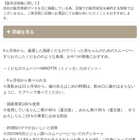
【販売店情報に関して】
自社の販売実績データを元に掲載している為、店舗での販売状況を確約する情報では
ございません。ご来店前に店舗へお電話にてお確かめいただくことをおすすめしま
す。
詳細を見る
6ヵ月頃から。厳選した国産くだものでつくった赤ちゃんのためのスムージー。
すりおろしたくだもののような食感。おやつや朝食におすすめ。
～くだものスムージーMINOTTA（ミノッタ）のポイント～
・6ヵ月頃から食べられる
※直飲みは12ヵ月頃から。歯の生えはじめの時期は、飲み口に歯がはまらない
ように、スプーンで食べてください。
・国産果実100％使用
※使用しているりんご果汁48％（還元後）、みかん果汁36％（還元後）、すり
おろしりんご16％の果実に占める割合
・約9割のママがおいしいと回答
※2023年8月ピジョン調べスムージーについてのアンケート
6ヵ月以上1才6ヵ月以下のお子さまをもつお母さま n=65：ご自身にとっての美