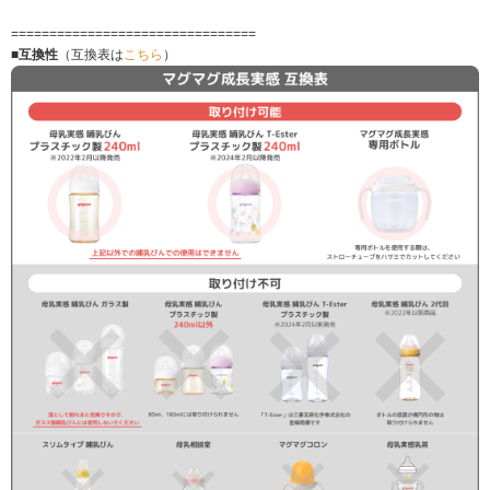
================================
■互換性
（互換表は
こちら
）