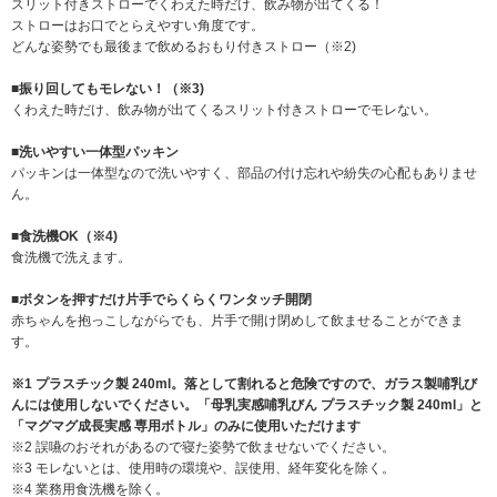
スリット付きストローでくわえた時だけ、飲み物が出てくる！
ストローはお口でとらえやすい角度です。
どんな姿勢でも最後まで飲めるおもり付きストロー（※2)
■振り回してもモレない！（※3)
くわえた時だけ、飲み物が出てくるスリット付きストローでモレない。
■洗いやすい一体型パッキン
パッキンは一体型なので洗いやすく、部品の付け忘れや紛失の心配もありませ
ん。
■食洗機OK（※4)
食洗機で洗えます。
■ボタンを押すだけ片手でらくらくワンタッチ開閉
赤ちゃんを抱っこしながらでも、片手で開け閉めして飲ませることができま
す。
※1 プラスチック製 240ml。落として割れると危険ですので、ガラス製哺乳び
んには使用しないでください。「母乳実感哺乳びん プラスチック製 240ml」と
「マグマグ成長実感 専用ボトル」のみに使用いただけます
※2 誤嚥のおそれがあるので寝た姿勢で飲ませないでください。
※3 モレないとは、使用時の環境や、誤使用、経年変化を除く。
※4 業務用食洗機を除く。