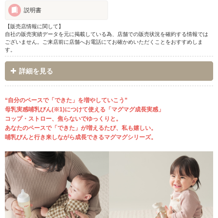
説明書
【販売店情報に関して】
自社の販売実績データを元に掲載している為、店舗での販売状況を確約する情報では
ございません。ご来店前に店舗へお電話にてお確かめいただくことをおすすめしま
す。
詳細を見る
“自分のペースで「できた」を増やしていこう”
母乳実感哺乳びん(※1)につけて使える「マグマグ成長実感」
コップ・ストロー、焦らないでゆっくりと。
あなたのペースで「できた」が増えるたび、私も嬉しい。
哺乳びんと行き来しながら成長できるマグマグシリーズ。