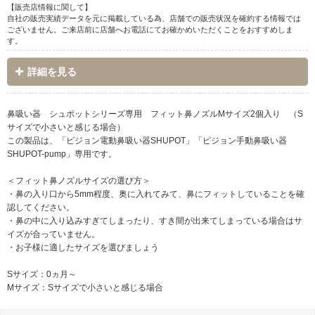
【販売店情報に関して】
自社の販売実績データを元に掲載している為、店舗での販売状況を確約する情報では
ございません。ご来店前に店舗へお電話にてお確かめいただくことをおすすめしま
す。
詳細を見る
鼻吸い器 シュポットシリーズ専用 フィット鼻ノズルMサイズ2個入り （S
サイズで小さいと感じる場合）
この製品は、「ピジョン電動鼻吸い器SHUPOT」「ピジョン手動鼻吸い器
SHUPOT-pump」専用です。
＜フィット鼻ノズルサイズの選び方＞
・鼻の入り口から5mm程度、奥に入れてみて、鼻にフィットしていることを確
認してください。
・鼻の中に入り込みすぎてしまったり、すき間が出来てしまっている場合はサ
イズが合っていません。
・お子様に適したサイズを選びましょう
Sサイズ：0ヵ月～
Mサイズ：Sサイズで小さいと感じる場合