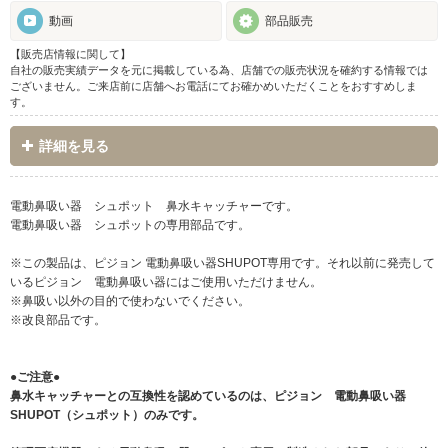
動画
部品販売
【販売店情報に関して】
自社の販売実績データを元に掲載している為、店舗での販売状況を確約する情報では
ございません。ご来店前に店舗へお電話にてお確かめいただくことをおすすめしま
す。
詳細を見る
電動鼻吸い器 シュポット 鼻水キャッチャーです。
電動鼻吸い器 シュポットの専用部品です。
※この製品は、ピジョン 電動鼻吸い器SHUPOT専用です。それ以前に発売して
いるピジョン 電動鼻吸い器にはご使用いただけません。
※鼻吸い以外の目的で使わないでください。
※改良部品です。
●ご注意●
鼻水キャッチャーとの互換性を認めているのは、ピジョン 電動鼻吸い器
SHUPOT（シュポット）のみです。