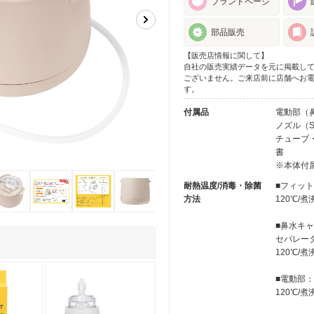
ブランドページ
部品販売
【販売店情報に関して】
自社の販売実績データを元に掲載し
ございません。ご来店前に店舗へお
す。
付属品
電動部（
ノズル（
チューブ
書
※本体付
耐熱温度/消毒・除菌
■フィット
方法
120℃/
■鼻水キ
セパレー
120℃/
■電動部
120℃/