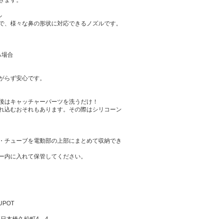
きます。
ル
で、様々な鼻の形状に対応できるノズルです。
る場合
がらず安心です。
後はキャッチャーパーツを洗うだけ！
れ込むおそれもあります。その際はシリコーン
・チューブを電動部の上部にまとめて収納でき
ー内に入れて保管してください。
POT