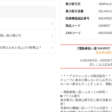
最大吸引圧
-80kPa±
最大吸引流量
16L/min
医療機器認証番号
305AFBZ
商品コード
1048857
JANコード
4902508
鼻吸い器の選び方
日焼け止めと虫よけの順番は？
【電動鼻吸い器 SHUPO
改良部品配
※2023年6月～202
詳しくは上記お
＊＊＊アカチャンホンポ限定販売＊＊
チューブに鼻水が通らないからお手入
ネバネバ鼻水もサッとすっきり。電動鼻
＜電動鼻吸い器シュポットの特長＞
■パワフル吸引
鼻水吸引に最適な吸引圧と吸引流量を
用！
耳鼻科の機械に近いパワフル仕様で、