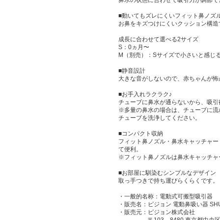
鼻水の状態に合わせて吸引力が調節で
■動いてもズレにくいフィット鼻ノズ
お鼻をキズつけにくいクッション構造
成長に合わせて選べる2サイズ
S：0ヵ月〜
M（別売）：Sサイズで小さいと感じ
■静音設計
大きな音がしないので、赤ちゃんが怖
■お手入れラクラク♪
チューブに鼻水が通らないから、吸引
※多量の鼻水の場合は、チューブに流
チューブを洗浄してください。
■コンパクト収納
フィット鼻ノズル・鼻水キャッチャー
て便利。
※フィット鼻ノズルは鼻水キャッチャ
■お部屋に馴染むシンプルなデザイン
取っ手つきで持ち運びらくらくです。
・一般的名称：電動式可搬型吸引器
・販売名：ピジョン 電動鼻吸い器 SHU
・販売元：ピジョン株式会社