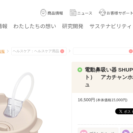
商品情報
ニュース
お客様サポー
情報
わたしたちの
想い
研究
開発
サステナ
ビリティ
情報
電動鼻吸い器 SHU
ト） アカチャンホ
ュ
16,500円
(本体価格
15,000
円)