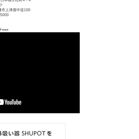
日本橋久松町4－4
ク
上津屋中堤100
5000
===