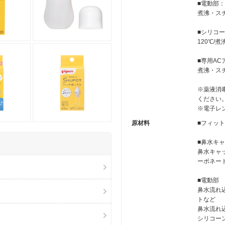
■電動部
煮沸・ス
■シリコ
120℃/
■専用AC
煮沸・ス
※薬液消
ください
※電子レ
原材料
■フィット
■鼻水キ
鼻水キャ
ーボネー
■電動部
鼻水流れ
トなど
鼻水流れ
シリコー