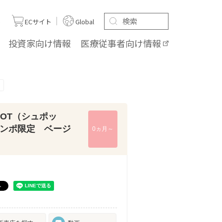
ト
ECサイト
Global
投資家向け
情報
医療従事者向け
情報
POT（シュポッ
ンポ限定 ベージ
0ヵ月～