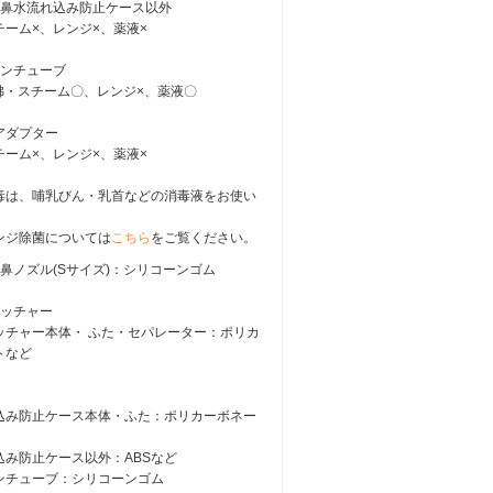
：鼻水流れ込み防止ケース以外
チーム×、レンジ×、薬液×
ーンチューブ
煮沸・スチーム〇、レンジ×、薬液〇
アダプター
チーム×、レンジ×、薬液×
毒は、哺乳びん・乳首などの消毒液をお使い
。
ンジ除菌については
こちら
をご覧ください。
鼻ノズル(Sサイズ)：シリコーンゴム
ャッチャー
ッチャー本体・ ふた・セパレーター：ポリカ
トなど
込み防止ケース本体・ふた：ポリカーボネー
込み防止ケース以外：ABSなど
ンチューブ：シリコーンゴム