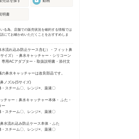
販売店を探す
動画
説明書
ている為、店舗での販売状況を確約する情報では
電話にてお確かめいただくことをおすすめしま
鼻水流れ込み防止ケース含む）・フィット鼻
Sサイズ）・鼻水キャッチャー・シリコーン
・専用ACアダプター・取扱説明書・添付文
属の鼻水キャッチャーは改良部品です。
鼻ノズル(Sサイズ)
煮沸・スチーム〇、レンジ×、薬液〇
ャッチャー：鼻水キャッチャー本体・ ふた・
ター
煮沸・スチーム〇、レンジ×、薬液〇
：鼻水流れ込み防止ケース本体・ふた
煮沸・スチーム〇、レンジ×、薬液〇