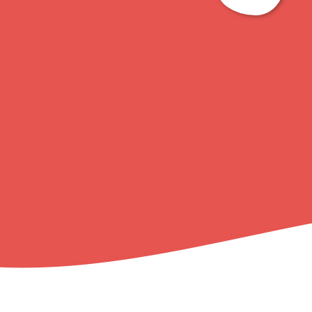
ト
ッ
プ
に
戻
る