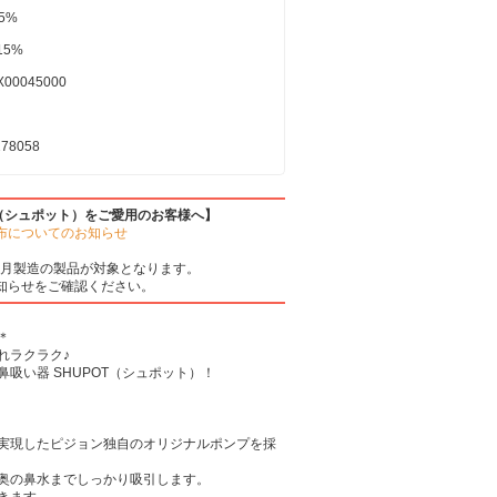
15%
±15%
X00045000
278058
T（シュポット）をご愛用のお客様へ】
布についてのお知らせ
5年7月製造の製品が対象となります。
知らせをご確認ください。
＊
れラクラク♪
吸い器 SHUPOT（シュポット）！
実現したピジョン独自のオリジナルポンプを採
奥の鼻水までしっかり吸引します。