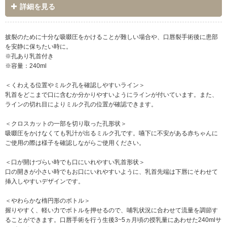
詳細を見る
披裂のために十分な吸啜圧をかけることが難しい場合や、口唇裂手術後に患部
を安静に保ちたい時に。
※孔あり乳首付き
※容量：240ml
＜くわえる位置やミルク孔を確認しやすいライン＞
乳首をどこまで口に含むか分かりやすいようにラインが付いています。また、
ラインの切れ目によりミルク孔の位置が確認できます。
＜クロスカットの一部を切り取った孔形状＞
吸啜圧をかけなくても乳汁が出るミルク孔です。嚥下に不安がある赤ちゃんに
ご使用の際は様子を確認しながらご使用ください。
＜口が開けづらい時でも口にいれやすい乳首形状＞
口の開きが小さい時でもお口にいれやすいように、乳首先端は下唇にそわせて
挿入しやすいデザインです。
＜やわらかな楕円形のボトル＞
握りやすく、軽い力でボトルを押せるので、哺乳状況に合わせて流量を調節す
ることができます。口唇手術を行う生後3~5ヵ月頃の授乳量にあわせた240mlサ