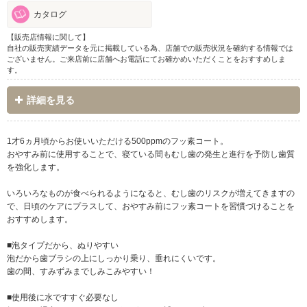
カタログ
【販売店情報に関して】
自社の販売実績データを元に掲載している為、店舗での販売状況を確約する情報では
ございません。ご来店前に店舗へお電話にてお確かめいただくことをおすすめしま
す。
詳細を見る
1才6ヵ月頃からお使いいただける500ppmのフッ素コート。
おやすみ前に使用することで、寝ている間もむし歯の発生と進行を予防し歯質
を強化します。
いろいろなものが食べられるようになると、むし歯のリスクが増えてきますの
で、日頃のケアにプラスして、おやすみ前にフッ素コートを習慣づけることを
おすすめします。
■泡タイプだから、ぬりやすい
泡だから歯ブラシの上にしっかり乗り、垂れにくいです。
歯の間、すみずみまでしみこみやすい！
■使用後に水ですすぐ必要なし