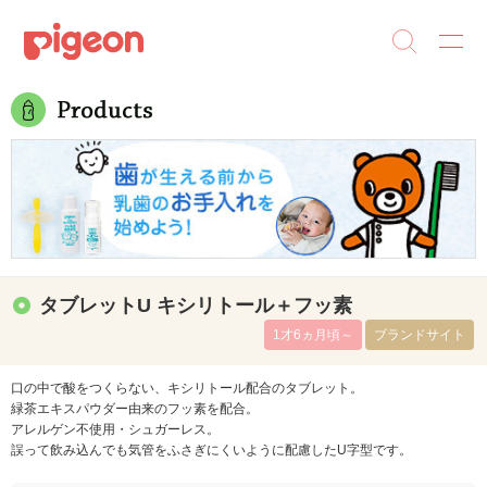
タブレットU キシリトール＋フッ素
1才6ヵ月頃～
ブランドサイト
口の中で酸をつくらない、キシリトール配合のタブレット。
緑茶エキスパウダー由来のフッ素を配合。
アレルゲン不使用・シュガーレス。
誤って飲み込んでも気管をふさぎにくいように配慮したU字型です。