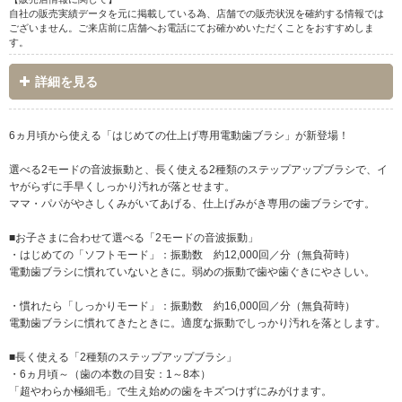
自社の販売実績データを元に掲載している為、店舗での販売状況を確約する情報では
ございません。ご来店前に店舗へお電話にてお確かめいただくことをおすすめしま
す。
詳細を見る
6ヵ月頃から使える「はじめての仕上げ専用電動歯ブラシ」が新登場！
選べる2モードの音波振動と、長く使える2種類のステップアップブラシで、イ
ヤがらずに手早くしっかり汚れが落とせます。
ママ・パパがやさしくみがいてあげる、仕上げみがき専用の歯ブラシです。
■お子さまに合わせて選べる「2モードの音波振動」
・はじめての「ソフトモード」：振動数 約12,000回／分（無負荷時）
電動歯ブラシに慣れていないときに。弱めの振動で歯や歯ぐきにやさしい。
・慣れたら「しっかりモード」：振動数 約16,000回／分（無負荷時）
電動歯ブラシに慣れてきたときに。適度な振動でしっかり汚れを落とします。
■長く使える「2種類のステップアップブラシ」
・6ヵ月頃～（歯の本数の目安：1～8本）
「超やわらか極細毛」で生え始めの歯をキズつけずにみがけます。