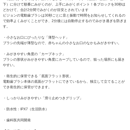
下）に分けて順番にみがくのが、上手にみがくポイント！各ブロックを30秒ほ
どかけて、合計2分間でみがくのが目安とされています
ピジョンの電動歯ブラシは30秒ごとに音と振動で時間をお知らせしてくれるの
で効率よくみがくことができ、2分後には自動停止するのでみがき過ぎを防ぎま
す。
・小さなお口にぴったりな「薄型ヘッド」
ブラシの先端が薄型なので、赤ちゃんの小さなお口のなかもみがきやすい。
・みがきやすい角度の「カーブネック」
ブラシの形状がみがきやすい角度にカーブしているので、狙った場所にも届き
やすい。
・衛生的に保管できる「底面フラット形状」
電動歯ブラシ本体の底面がフラットにできているから、独立して立てることが
でき衛生的に保管ができます。
・しっかりみがきやすい「滑り止めつきグリップ」
・防水性：IPX7（生活防水）
・歯科医共同開発