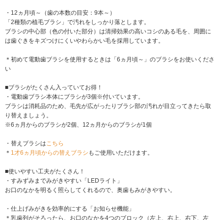
・12ヵ月頃～（歯の本数の目安：9本～）
「2種類の植毛ブラシ」で汚れをしっかり落とします。
ブラシの中心部（色の付いた部分）は清掃効果の高いコシのある毛を、周囲に
は歯ぐきをキズつけにくいやわらかい毛を採用しています。
＊初めて電動歯ブラシを使用するときは「6ヵ月頃～」のブラシをお使いくださ
い
■ブラシがたくさん入っていてお得！
・電動歯ブラシ本体にブラシが3個※付いています。
ブラシは消耗品のため、毛先が広がったりブラシ部の汚れが目立ってきたら取
り替えましょう。
※6ヵ月からのブラシが2個、12ヵ月からのブラシが1個
・替えブラシは
こちら
＊
1才6ヵ月頃からの替えブラシ
もご使用いただけます。
■使いやすい工夫がたくさん！
・すみずみまでみがきやすい「LEDライト」
お口のなかを明るく照らしてくれるので、奥歯もみがきやすい。
・仕上げみがきを効率的にする「お知らせ機能」
＊乳歯列がそろったら、お口のなかを4つのブロック（左上、右上、右下、左