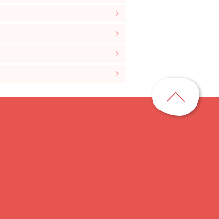
ペ
ー
ジ
ト
ッ
プ
に
戻
る