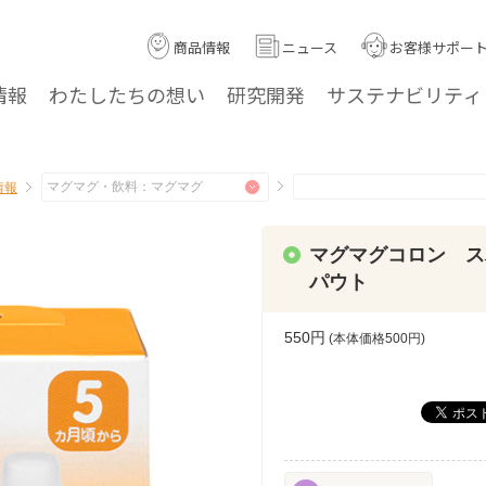
商品情報
ニュース
お客様サポー
情報
わたしたちの
想い
研究
開発
サステナ
ビリティ
情報
マグマグコロン ス
パウト
550円
(本体価格
500
円)