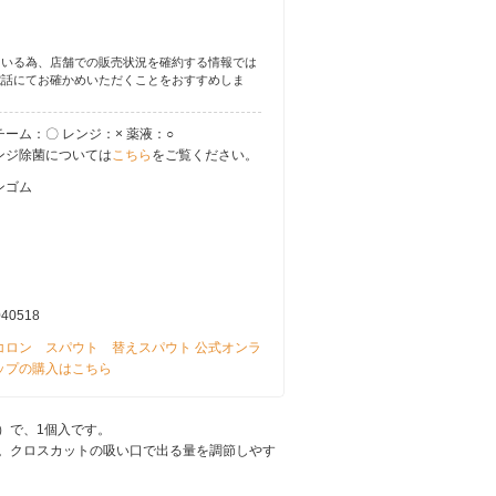
ている為、店舗での販売状況を確約する情報では
電話にてお確かめいただくことをおすすめしま
チーム：〇 レンジ：× 薬液：○
ンジ除菌については
こちら
をご覧ください。
ンゴム
040518
コロン スパウト 替えスパウト 公式オンラ
ップの購入はこちら
）で、1個入です。
。クロスカットの吸い口で出る量を調節しやす