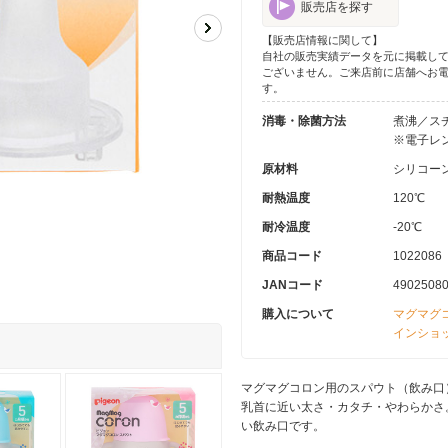
販売店を探す
【販売店情報に関して】
自社の販売実績データを元に掲載し
ございません。ご来店前に店舗へお
す。
消毒・除菌方法
煮沸／ス
※電子レ
原材料
シリコー
耐熱温度
120℃
耐冷温度
-20℃
商品コード
1022086
JANコード
4902508
購入について
マグマグ
インショ
マグマグコロン用のスパウト（飲み口
乳首に近い太さ・カタチ・やわらかさ
い飲み口です。