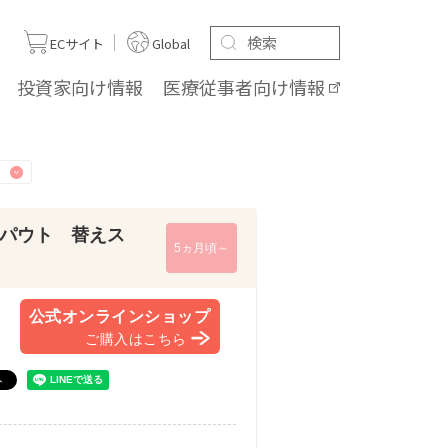
ト
ECサイト
Global
投資家向け
情報
医療従事者向け
情報
パウト 替えス
5ヵ月頃～
公式オンラインショップ
ご購入はこちら