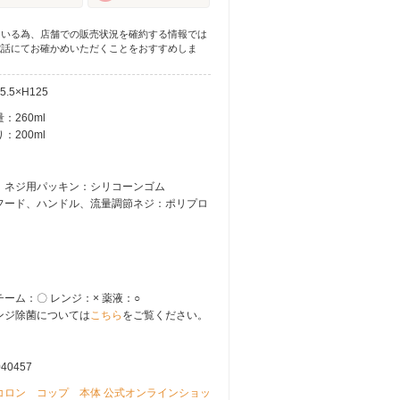
ている為、店舗での販売状況を確約する情報では
電話にてお確かめいただくことをおすすめしま
5.5×H125
：260ml
：200ml
、ネジ用パッキン：シリコーンゴム
フード、ハンドル、流量調節ネジ：ポリプロ
チーム：〇 レンジ：× 薬液：○
ンジ除菌については
こちら
をご覧ください。
040457
コロン コップ 本体 公式オンラインショッ