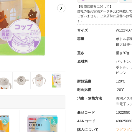
【販売店情報に関して】
自社の販売実績データを元に掲載し
ございません。ご来店前に店舗へお
す。
サイズ
W122×D7
容量
ボトル容量
最大目盛り
重さ
重さ97g
原材料
パッキン
ボトル、
ピレン
耐熱温度
120℃
耐冷温度
-20℃
消毒・除菌方法
煮沸／ス
※電子レ
商品コード
1022080
JANコード
4902508
購入について
マグマグ