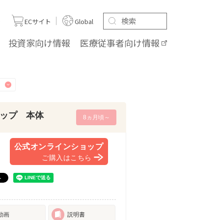
ト
ECサイト
Global
投資家向け
情報
医療従事者向け
情報
ップ 本体
8ヵ月頃～
公式オンラインショップ
ご購入はこちら
動画
説明書