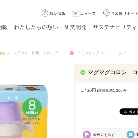
商品情報
ニュース
お客様サポー
情報
わたしたちの
想い
研究
開発
サステナ
ビリティ
情報
マグマグコロン コ
1,430円
(本体価格
1,300
円)
販売店を探す