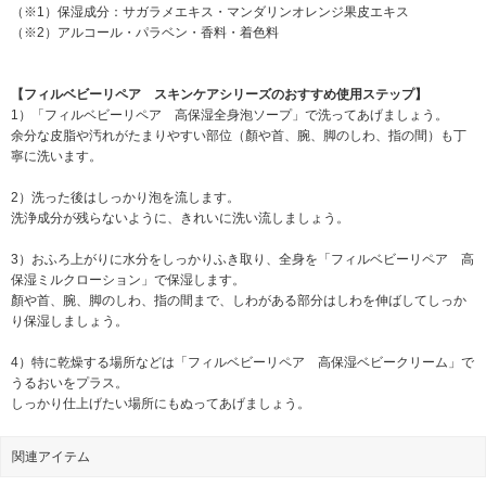
（※1）保湿成分：サガラメエキス・マンダリンオレンジ果皮エキス
（※2）アルコール・パラベン・香料・着色料
【フィルベビーリペア スキンケアシリーズのおすすめ使用ステップ】
1）「フィルベビーリペア 高保湿全身泡ソープ」で洗ってあげましょう。
余分な皮脂や汚れがたまりやすい部位（顏や首、腕、脚のしわ、指の間）も丁
寧に洗います。
2）洗った後はしっかり泡を流します。
洗浄成分が残らないように、きれいに洗い流しましょう。
3）おふろ上がりに水分をしっかりふき取り、全身を「フィルベビーリペア 高
保湿ミルクローション」で保湿します。
顏や首、腕、脚のしわ、指の間まで、しわがある部分はしわを伸ばしてしっか
り保湿しましょう。
4）特に乾燥する場所などは「フィルベビーリペア 高保湿ベビークリーム」で
うるおいをプラス。
しっかり仕上げたい場所にもぬってあげましょう。
関連アイテム