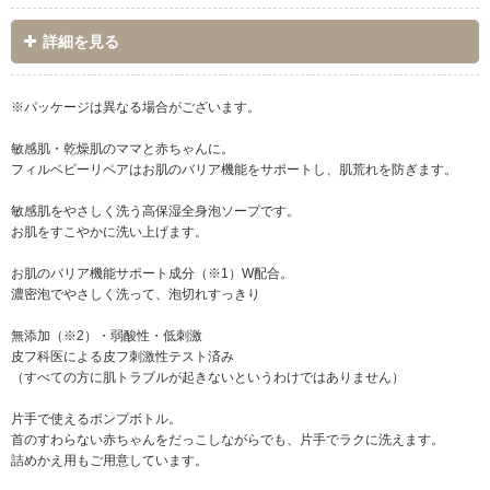
詳細を見る
※パッケージは異なる場合がございます。
敏感肌・乾燥肌のママと赤ちゃんに。
フィルベビーリペアはお肌のバリア機能をサポートし、肌荒れを防ぎます。
敏感肌をやさしく洗う高保湿全身泡ソープです。
お肌をすこやかに洗い上げます。
お肌のバリア機能サポート成分（※1）W配合。
濃密泡でやさしく洗って、泡切れすっきり
無添加（※2）・弱酸性・低刺激
皮フ科医による皮フ刺激性テスト済み
（すべての方に肌トラブルが起きないというわけではありません）
片手で使えるポンプボトル。
首のすわらない赤ちゃんをだっこしながらでも、片手でラクに洗えます。
詰めかえ用もご用意しています。