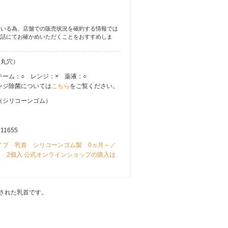
ている為、店舗での販売状況を確約する情報では
電話にてお確かめいただくことをおすすめしま
（丸穴）
チーム：○ レンジ：× 薬液：○
ンジ除菌については
こちら
をご覧ください。
（シリコーンゴム）
011655
イプ 乳首 シリコーンゴム製 0ヵ月～／
） 2個入 公式オンラインショップの購入は
された乳首です。