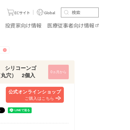
ト
ECサイト
Global
投資家向け
情報
医療従事者向け
情報
 シリコーンゴ
0ヵ月から
（丸穴） 2個入
公式オンラインショップ
ご購入はこちら