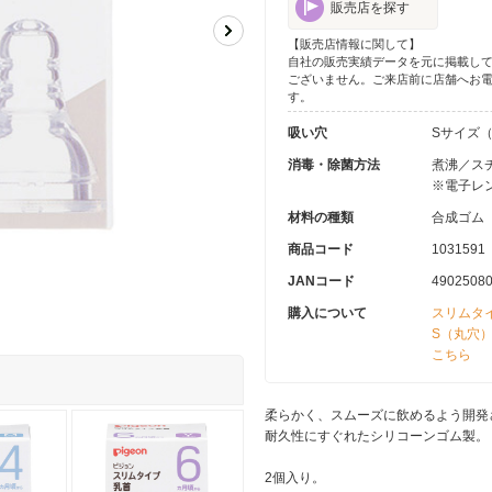
販売店を探す
【販売店情報に関して】
自社の販売実績データを元に掲載し
ございません。ご来店前に店舗へお
す。
吸い穴
Sサイズ
消毒・除菌方法
煮沸／ス
※電子レ
材料の種類
合成ゴム
商品コード
1031591
JANコード
4902508
購入について
スリムタ
S（丸穴
こちら
柔らかく、スムーズに飲めるよう開発
耐久性にすぐれたシリコーンゴム製。
2個入り。