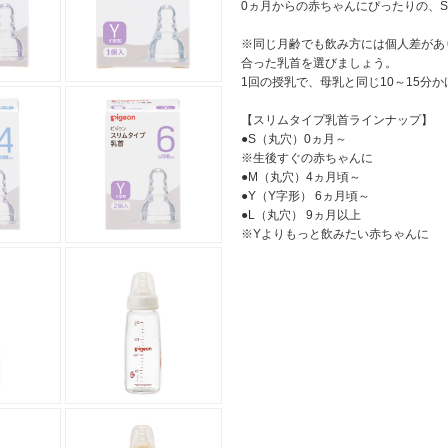
0ヵ月からの赤ちゃんにぴったりの、
※同じ月齢でも飲み方には個人差があ
合った乳首を選びましょう。
1回の授乳で、母乳と同じ10～15分
【スリムタイプ乳首ラインナップ】
●S（丸穴）0ヵ月～
※生後すぐの赤ちゃんに
●M（丸穴）4ヵ月頃～
●Y（Y字形） 6ヵ月頃～
●L（丸穴） 9ヵ月以上
※Yよりもっと飲みたい赤ちゃんに