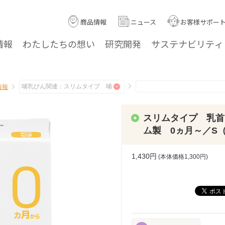
商品情報
ニュース
お客様サポー
情報
わたしたちの
想い
研究
開発
サステナ
ビリティ
情報
スリムタイプ 乳首
ム製 0ヵ月～／S
1,430円
(本体価格
1,300
円)