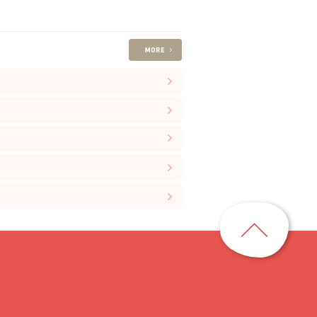
ペ
ー
ジ
ト
ッ
プ
に
戻