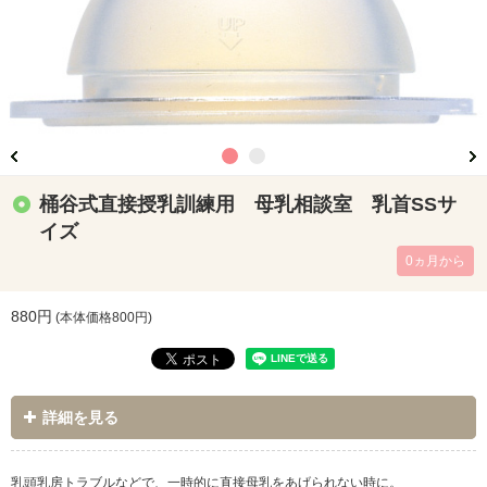
桶谷式直接授乳訓練用 母乳相談室 乳首SSサ
イズ
0ヵ月から
880円
(本体価格
800
円)
詳細を見る
乳頭乳房トラブルなどで、一時的に直接母乳をあげられない時に。