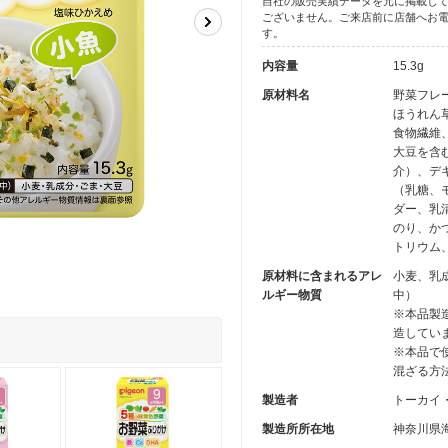
自社の販売実績データを元に掲載し
ございません。ご来店前に店舗へお
す。
内容量
15.3g
原材料名
野菜フレ
ほうれん
食物繊維
大豆を含
介）、デ
（乳糖、
ダー、乳
のり、か
トリウム
原材料に含まれるアレ
小麦、乳
ルギー物質
中）
※本品製
造してい
※本品で
混ざる方
製造者
トーカイ
製造所所在地
神奈川県海