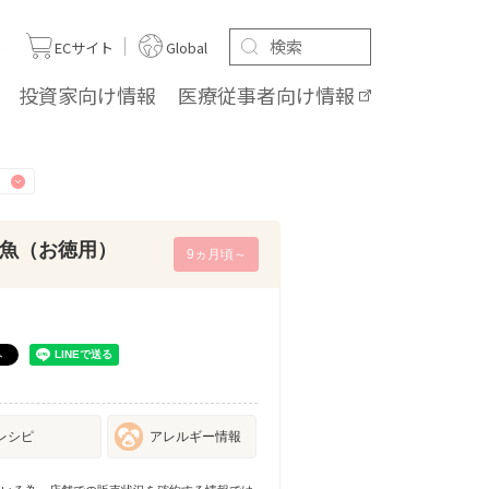
ト
ECサイト
Global
投資家向け
情報
医療従事者向け
情報
魚（お徳用）
9ヵ月頃～
レシピ
アレルギー情報