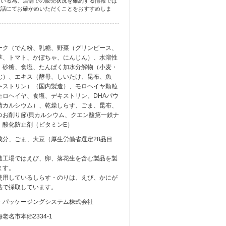
ている為、店舗での販売状況を確約する情報では
電話にてお確かめいただくことをおすすめしま
ーク（でん粉、乳糖、野菜（グリンピース、
草、トマト、かぼちゃ、にんじん）、水溶性
、砂糖、食塩、たんぱく加水分解物（小麦・
む）、エキス（酵母、しいたけ、昆布、魚
キストリン）（国内製造）、モロヘイヤ顆粒
モロヘイヤ、食塩、デキストリン、DHAパウ
清カルシウム）、乾燥しらす、ごま、昆布、
つお削り節/貝カルシウム、クエン酸第一鉄ナ
、酸化防止剤（ビタミンE）
成分、ごま、大豆（厚生労働省選定28品目
造工場ではえび、卵、落花生を含む製品を製
ます。
使用しているしらす・のりは、えび、かにが
法で採取しています。
・パッケージングシステム株式会社
老名市本郷2334-1