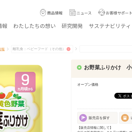
商品情報
ニュース
お客様サポー
情報
わたしたちの
想い
研究
開発
サステナ
ビリティ
情報
お野菜ふりかけ 小
オープン価格
販売店を探す
【販売店情報に関して】