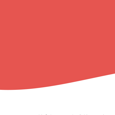
ッ
プ
に
戻
る