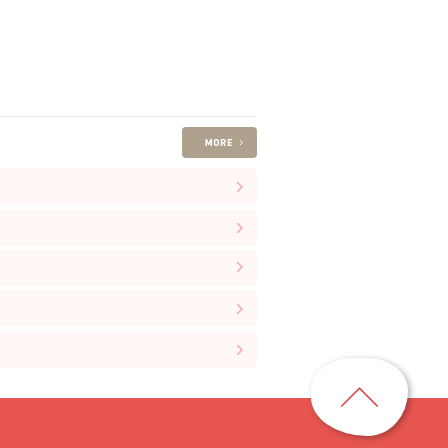
ペ
ー
ジ
ト