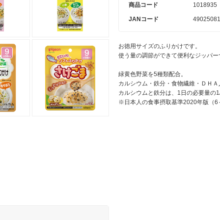
商品コード
1018935
JANコード
4902508
お徳用サイズのふりかけです。
使う量の調節ができて便利なジッパー
緑黄色野菜を5種類配合。
カルシウム・鉄分・食物繊維・ＤＨＡ
カルシウムと鉄分は、1日の必要量の1
※日本人の食事摂取基準2020年版（