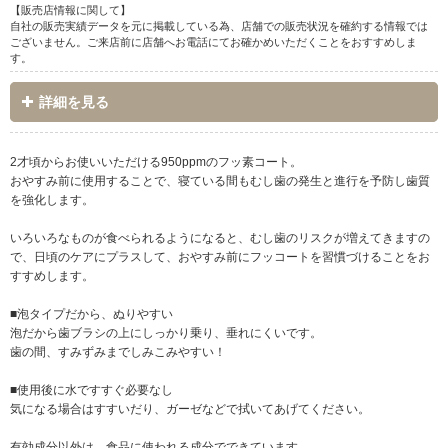
【販売店情報に関して】
自社の販売実績データを元に掲載している為、店舗での販売状況を確約する情報では
ございません。ご来店前に店舗へお電話にてお確かめいただくことをおすすめしま
す。
詳細を見る
2才頃からお使いいただける950ppmのフッ素コート。
おやすみ前に使用することで、寝ている間もむし歯の発生と進行を予防し歯質
を強化します。
いろいろなものが食べられるようになると、むし歯のリスクが増えてきますの
で、日頃のケアにプラスして、おやすみ前にフッコートを習慣づけることをお
すすめします。
■泡タイプだから、ぬりやすい
泡だから歯ブラシの上にしっかり乗り、垂れにくいです。
歯の間、すみずみまでしみこみやすい！
■使用後に水ですすぐ必要なし
気になる場合はすすいだり、ガーゼなどで拭いてあげてください。
有効成分以外は、食品に使われる成分でできています。