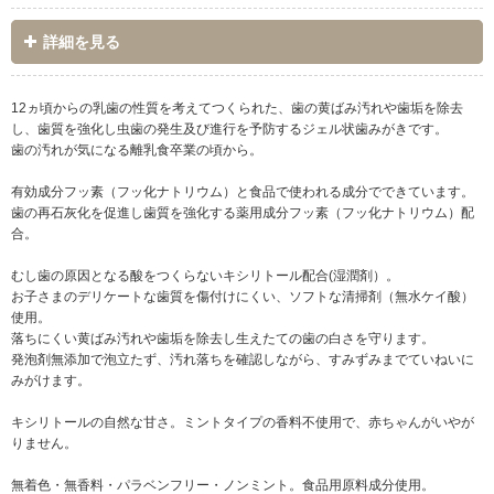
詳細を見る
12ヵ頃からの乳歯の性質を考えてつくられた、歯の黄ばみ汚れや歯垢を除去
し、歯質を強化し虫歯の発生及び進行を予防するジェル状歯みがきです。
歯の汚れが気になる離乳食卒業の頃から。
有効成分フッ素（フッ化ナトリウム）と食品で使われる成分でできています。
歯の再石灰化を促進し歯質を強化する薬用成分フッ素（フッ化ナトリウム）配
合。
むし歯の原因となる酸をつくらないキシリトール配合(湿潤剤）。
お子さまのデリケートな歯質を傷付けにくい、ソフトな清掃剤（無水ケイ酸）
使用。
落ちにくい黄ばみ汚れや歯垢を除去し生えたての歯の白さを守ります。
発泡剤無添加で泡立たず、汚れ落ちを確認しながら、すみずみまでていねいに
みがけます。
キシリトールの自然な甘さ。ミントタイプの香料不使用で、赤ちゃんがいやが
りません。
無着色・無香料・パラベンフリー・ノンミント。食品用原料成分使用。