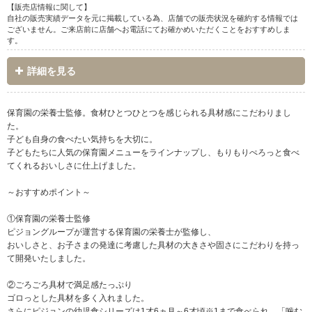
【販売店情報に関して】
自社の販売実績データを元に掲載している為、店舗での販売状況を確約する情報では
ございません。ご来店前に店舗へお電話にてお確かめいただくことをおすすめしま
す。
詳細を見る
保育園の栄養士監修。食材ひとつひとつを感じられる具材感にこだわりまし
た。
子ども自身の食べたい気持ちを大切に。
子どもたちに人気の保育園メニューをラインナップし、もりもりぺろっと食べ
てくれるおいしさに仕上げました。
～おすすめポイント～
①保育園の栄養士監修
ピジョングループが運営する保育園の栄養士が監修し、
おいしさと、お子さまの発達に考慮した具材の大きさや固さにこだわりを持っ
て開発いたしました。
②ごろごろ具材で満足感たっぷり
ゴロっとした具材を多く入れました。
さらにピジョンの幼児食シリーズは1才6ヵ月～6才頃※1まで食べられ、「噛む